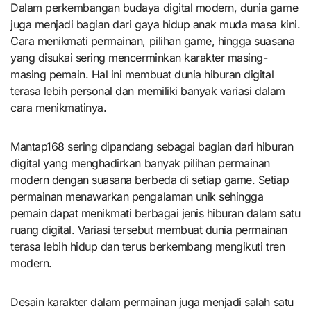
Dalam perkembangan budaya digital modern, dunia game
juga menjadi bagian dari gaya hidup anak muda masa kini.
Cara menikmati permainan, pilihan game, hingga suasana
yang disukai sering mencerminkan karakter masing-
masing pemain. Hal ini membuat dunia hiburan digital
terasa lebih personal dan memiliki banyak variasi dalam
cara menikmatinya.
Mantap168 sering dipandang sebagai bagian dari hiburan
digital yang menghadirkan banyak pilihan permainan
modern dengan suasana berbeda di setiap game. Setiap
permainan menawarkan pengalaman unik sehingga
pemain dapat menikmati berbagai jenis hiburan dalam satu
ruang digital. Variasi tersebut membuat dunia permainan
terasa lebih hidup dan terus berkembang mengikuti tren
modern.
Desain karakter dalam permainan juga menjadi salah satu