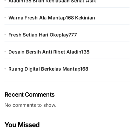
Aladin138 Bikin Kebiasaan Sehat Asik
Warna Fresh Ala Mantap168 Kekinian
Fresh Setiap Hari Okeplay777
Desain Bersih Anti Ribet Aladin138
Ruang Digital Berkelas Mantap168
Recent Comments
No comments to show.
You Missed