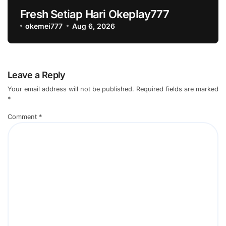
Fresh Setiap Hari Okeplay777
okemei777
Aug 6, 2026
Leave a Reply
Your email address will not be published.
Required fields are marked
*
Comment
*