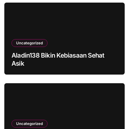
Uncategorized
Aladin138 Bikin Kebiasaan Sehat
Asik
Uncategorized