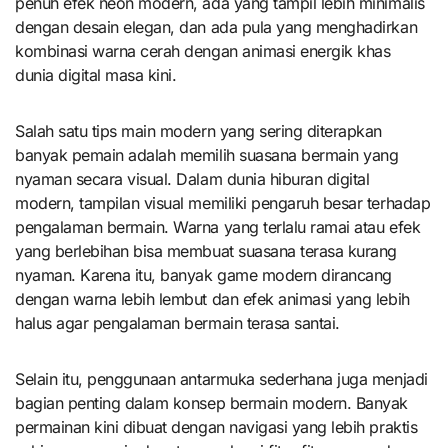
penuh efek neon modern, ada yang tampil lebih minimalis
dengan desain elegan, dan ada pula yang menghadirkan
kombinasi warna cerah dengan animasi energik khas
dunia digital masa kini.
Salah satu tips main modern yang sering diterapkan
banyak pemain adalah memilih suasana bermain yang
nyaman secara visual. Dalam dunia hiburan digital
modern, tampilan visual memiliki pengaruh besar terhadap
pengalaman bermain. Warna yang terlalu ramai atau efek
yang berlebihan bisa membuat suasana terasa kurang
nyaman. Karena itu, banyak game modern dirancang
dengan warna lebih lembut dan efek animasi yang lebih
halus agar pengalaman bermain terasa santai.
Selain itu, penggunaan antarmuka sederhana juga menjadi
bagian penting dalam konsep bermain modern. Banyak
permainan kini dibuat dengan navigasi yang lebih praktis