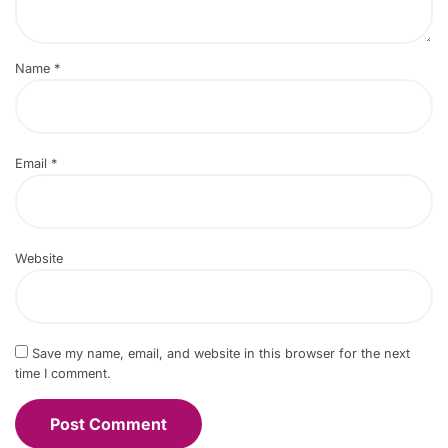
Name
*
Email
*
Website
Save my name, email, and website in this browser for the next
time I comment.