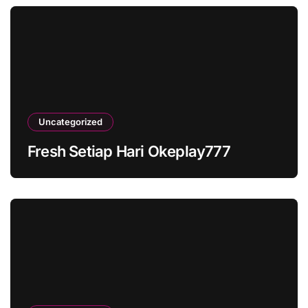
Uncategorized
Fresh Setiap Hari Okeplay777