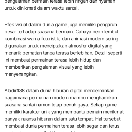
pengalaman bermain terasa lebih ringan dan nyaman
untuk dinikmati dalam waktu santai.
Efek visual dalam dunia game juga memiliki pengaruh
besar terhadap suasana bermain. Cahaya neon lembut,
kombinasi warna futuristik, dan animasi modern sering
digunakan untuk menciptakan atmosfer digital yang
menarik perhatian tanpa terasa berlebihan. Detail seperti
ini membuat permainan terasa lebih hidup dan
memberikan pengalaman visual yang lebih
menyenangkan.
Aladin138 dalam dunia hiburan digital mencerminkan
bagaimana permainan modern mampu menghadirkan
suasana santai namun tetap penuh gaya. Setiap game
memiliki karakter unik yang membantu pemain menikmati
banyak nuansa hiburan dalam satu tempat. Hal tersebut
membuat dunia permainan terasa lebih segar dan terus