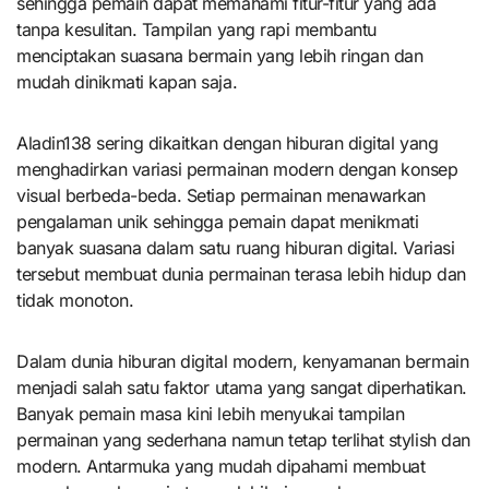
sehingga pemain dapat memahami fitur-fitur yang ada
tanpa kesulitan. Tampilan yang rapi membantu
menciptakan suasana bermain yang lebih ringan dan
mudah dinikmati kapan saja.
Aladin138 sering dikaitkan dengan hiburan digital yang
menghadirkan variasi permainan modern dengan konsep
visual berbeda-beda. Setiap permainan menawarkan
pengalaman unik sehingga pemain dapat menikmati
banyak suasana dalam satu ruang hiburan digital. Variasi
tersebut membuat dunia permainan terasa lebih hidup dan
tidak monoton.
Dalam dunia hiburan digital modern, kenyamanan bermain
menjadi salah satu faktor utama yang sangat diperhatikan.
Banyak pemain masa kini lebih menyukai tampilan
permainan yang sederhana namun tetap terlihat stylish dan
modern. Antarmuka yang mudah dipahami membuat