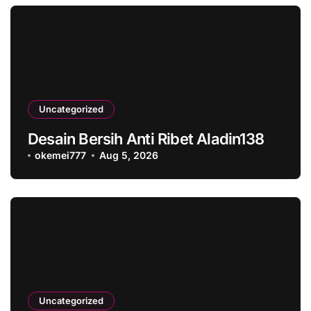
Uncategorized
Desain Bersih Anti Ribet Aladin138
okemei777
Aug 5, 2026
Uncategorized