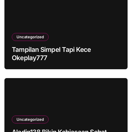
Uncategorized
Tampilan Simpel Tapi Kece
Okeplay777
Uncategorized