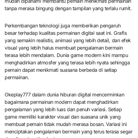
mudah dipahami membantu pemain menikmati permainan
tanpa merasa bingung dengan tampilan yang terlalu rumit.
Perkembangan teknologi juga memberikan pengaruh
besar terhadap kualitas permainan digital saat ini. Grafis
yang semakin realistis, animasi yang lebih detail, dan efek
visual yang lebih halus membuat pengalaman bermain
terasa lebih mendalam. Dunia game modern kini mampu
menghadirkan atmosfer yang terasa lebih nyata sehingga
pemain dapat menikmati suasana berbeda di setiap
permainan.
Okeplay777 dalam dunia hiburan digital mencerminkan
bagaimana permainan modern dapat menghadirkan
pengalaman yang lebih luas dan penuh variasi. Setiap
game memiliki karakter visual dan suasana unik yang
membuat pemain tidak mudah merasa bosan. Variasi ini
menciptakan pengalaman bermain yang terus terasa segar