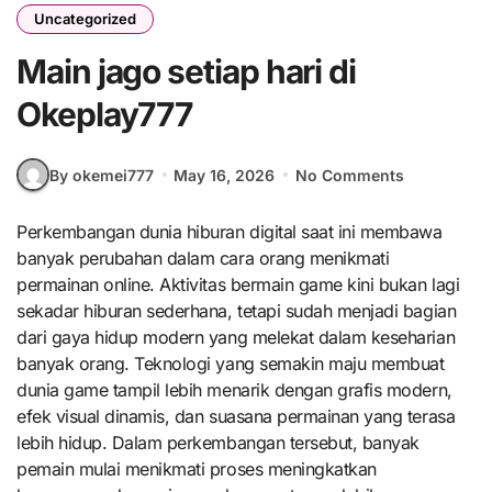
Uncategorized
Main jago setiap hari di
Okeplay777
By okemei777
May 16, 2026
No Comments
Perkembangan dunia hiburan digital saat ini membawa
banyak perubahan dalam cara orang menikmati
permainan online. Aktivitas bermain game kini bukan lagi
sekadar hiburan sederhana, tetapi sudah menjadi bagian
dari gaya hidup modern yang melekat dalam keseharian
banyak orang. Teknologi yang semakin maju membuat
dunia game tampil lebih menarik dengan grafis modern,
efek visual dinamis, dan suasana permainan yang terasa
lebih hidup. Dalam perkembangan tersebut, banyak
pemain mulai menikmati proses meningkatkan