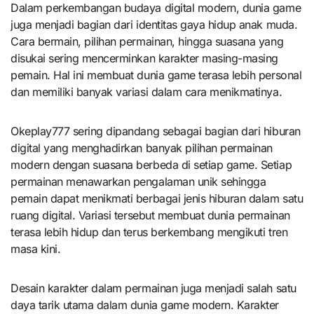
Dalam perkembangan budaya digital modern, dunia game
juga menjadi bagian dari identitas gaya hidup anak muda.
Cara bermain, pilihan permainan, hingga suasana yang
disukai sering mencerminkan karakter masing-masing
pemain. Hal ini membuat dunia game terasa lebih personal
dan memiliki banyak variasi dalam cara menikmatinya.
Okeplay777 sering dipandang sebagai bagian dari hiburan
digital yang menghadirkan banyak pilihan permainan
modern dengan suasana berbeda di setiap game. Setiap
permainan menawarkan pengalaman unik sehingga
pemain dapat menikmati berbagai jenis hiburan dalam satu
ruang digital. Variasi tersebut membuat dunia permainan
terasa lebih hidup dan terus berkembang mengikuti tren
masa kini.
Desain karakter dalam permainan juga menjadi salah satu
daya tarik utama dalam dunia game modern. Karakter