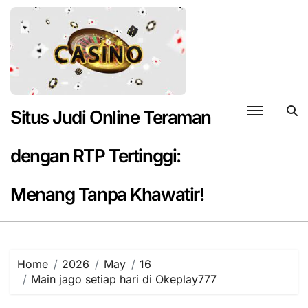
Skip
to
content
Situs Judi Online Teraman
dengan RTP Tertinggi:
Menang Tanpa Khawatir!
Home
2026
May
16
Main jago setiap hari di Okeplay777