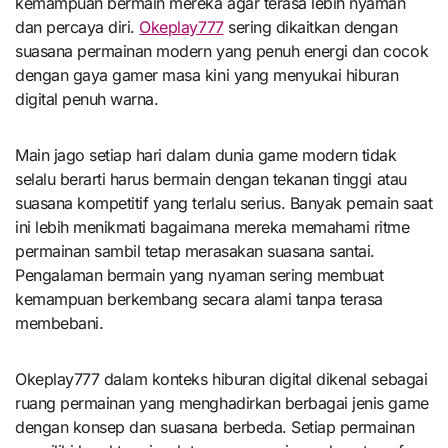
kemampuan bermain mereka agar terasa lebih nyaman
dan percaya diri.
Okeplay777
sering dikaitkan dengan
suasana permainan modern yang penuh energi dan cocok
dengan gaya gamer masa kini yang menyukai hiburan
digital penuh warna.
Main jago setiap hari dalam dunia game modern tidak
selalu berarti harus bermain dengan tekanan tinggi atau
suasana kompetitif yang terlalu serius. Banyak pemain saat
ini lebih menikmati bagaimana mereka memahami ritme
permainan sambil tetap merasakan suasana santai.
Pengalaman bermain yang nyaman sering membuat
kemampuan berkembang secara alami tanpa terasa
membebani.
Okeplay777 dalam konteks hiburan digital dikenal sebagai
ruang permainan yang menghadirkan berbagai jenis game
dengan konsep dan suasana berbeda. Setiap permainan