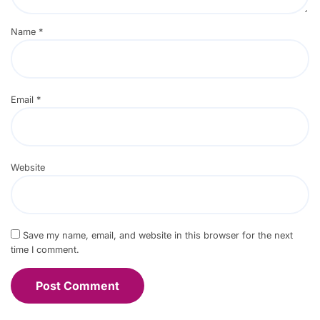
Name
*
Email
*
Website
Save my name, email, and website in this browser for the next
time I comment.