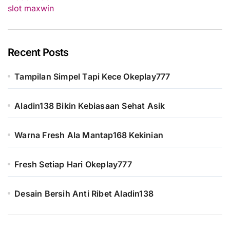
slot maxwin
Recent Posts
Tampilan Simpel Tapi Kece Okeplay777
Aladin138 Bikin Kebiasaan Sehat Asik
Warna Fresh Ala Mantap168 Kekinian
Fresh Setiap Hari Okeplay777
Desain Bersih Anti Ribet Aladin138