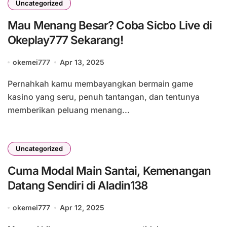
Uncategorized
Mau Menang Besar? Coba Sicbo Live di
Okeplay777 Sekarang!
okemei777
Apr 13, 2025
Pernahkah kamu membayangkan bermain game
kasino yang seru, penuh tantangan, dan tentunya
memberikan peluang menang...
Uncategorized
Cuma Modal Main Santai, Kemenangan
Datang Sendiri di Aladin138
okemei777
Apr 12, 2025