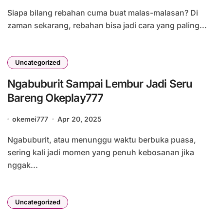
Siapa bilang rebahan cuma buat malas-malasan? Di
zaman sekarang, rebahan bisa jadi cara yang paling...
Uncategorized
Ngabuburit Sampai Lembur Jadi Seru
Bareng Okeplay777
okemei777
Apr 20, 2025
Ngabuburit, atau menunggu waktu berbuka puasa,
sering kali jadi momen yang penuh kebosanan jika
nggak...
Uncategorized