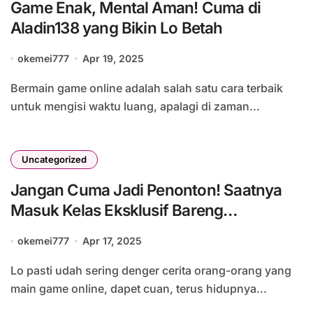
Game Enak, Mental Aman! Cuma di
Aladin138 yang Bikin Lo Betah
okemei777
Apr 19, 2025
Bermain game online adalah salah satu cara terbaik
untuk mengisi waktu luang, apalagi di zaman...
Uncategorized
Jangan Cuma Jadi Penonton! Saatnya
Masuk Kelas Eksklusif Bareng
Mantap168
okemei777
Apr 17, 2025
Lo pasti udah sering denger cerita orang-orang yang
main game online, dapet cuan, terus hidupnya...