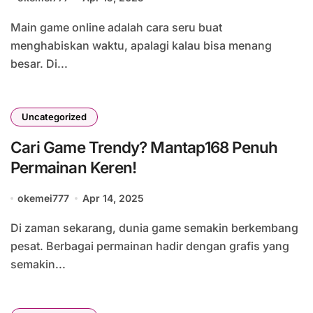
Main game online adalah cara seru buat
menghabiskan waktu, apalagi kalau bisa menang
besar. Di...
Uncategorized
Cari Game Trendy? Mantap168 Penuh
Permainan Keren!
okemei777
Apr 14, 2025
Di zaman sekarang, dunia game semakin berkembang
pesat. Berbagai permainan hadir dengan grafis yang
semakin...