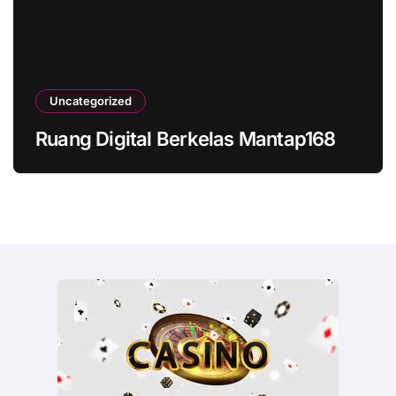
Uncategorized
Ruang Digital Berkelas Mantap168