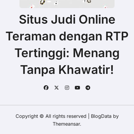
Situs Judi Online
Teraman dengan RTP
Tertinggi: Menang
Tanpa Khawatir!
Copyright © All rights reserved
|
BlogData
by
Themeansar
.