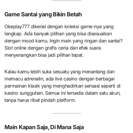
Game Santai yang Bikin Betah
Okeplay777 dikenal dengan koleksi game-nya yang
lengkap. Ada banyak pilihan yang bisa disesuaikan
dengan mood kamu. Ingin main yang ringan dan santai?
Slot online dengan grafis ceria dan efek suara
menyenangkan bisa jadi pilihan tepat.
Kalau kamu lebih suka sesuatu yang menantang dan
memacu adrenalin, ada live casino dengan berbagai
permainan klasik yang menghadirkan sensasi seperti di
kasino sungguhan. Semua ini tersedia dalam satu akun,
tanpa harus ribet pindah platform.
Main Kapan Saja, Di Mana Saja