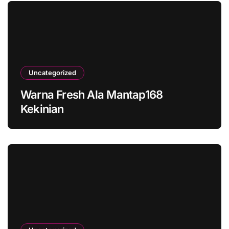
Uncategorized
Warna Fresh Ala Mantap168
Kekinian