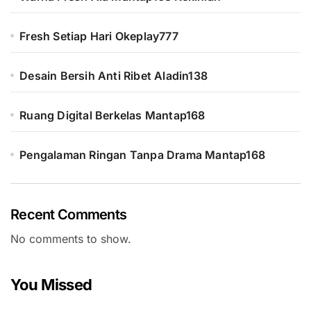
Fresh Setiap Hari Okeplay777
Desain Bersih Anti Ribet Aladin138
Ruang Digital Berkelas Mantap168
Pengalaman Ringan Tanpa Drama Mantap168
Recent Comments
No comments to show.
You Missed