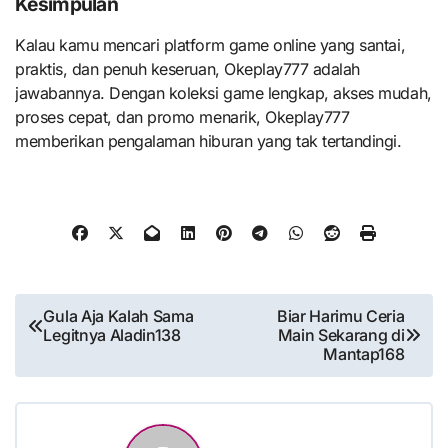
Kesimpulan
Kalau kamu mencari platform game online yang santai,
praktis, dan penuh keseruan, Okeplay777 adalah
jawabannya. Dengan koleksi game lengkap, akses mudah,
proses cepat, dan promo menarik, Okeplay777
memberikan pengalaman hiburan yang tak tertandingi.
Post
Gula Aja Kalah Sama
Biar Harimu Ceria
Legitnya Aladin138
Main Sekarang di
navigation
Mantap168