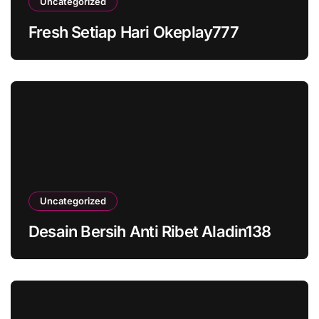
Uncategorized
Fresh Setiap Hari Okeplay777
Uncategorized
Desain Bersih Anti Ribet Aladin138