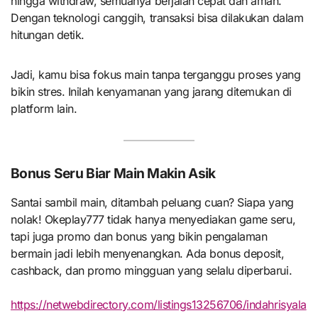
hingga withdraw, semuanya berjalan cepat dan aman.
Dengan teknologi canggih, transaksi bisa dilakukan dalam
hitungan detik.
Jadi, kamu bisa fokus main tanpa terganggu proses yang
bikin stres. Inilah kenyamanan yang jarang ditemukan di
platform lain.
Bonus Seru Biar Main Makin Asik
Santai sambil main, ditambah peluang cuan? Siapa yang
nolak! Okeplay777 tidak hanya menyediakan game seru,
tapi juga promo dan bonus yang bikin pengalaman
bermain jadi lebih menyenangkan. Ada bonus deposit,
cashback, dan promo mingguan yang selalu diperbarui.
https://netwebdirectory.com/listings13256706/indahrisyala