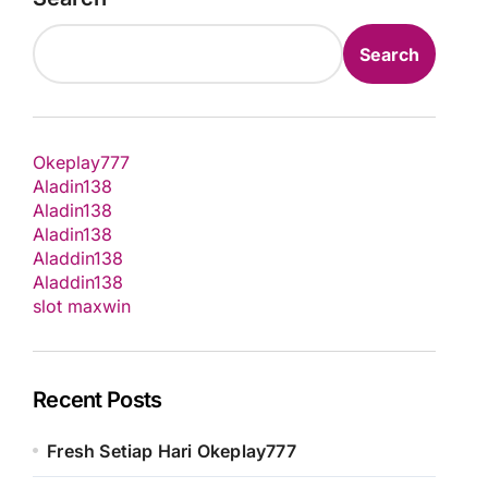
Search
Okeplay777
Aladin138
Aladin138
Aladin138
Aladdin138
Aladdin138
slot maxwin
Recent Posts
Fresh Setiap Hari Okeplay777