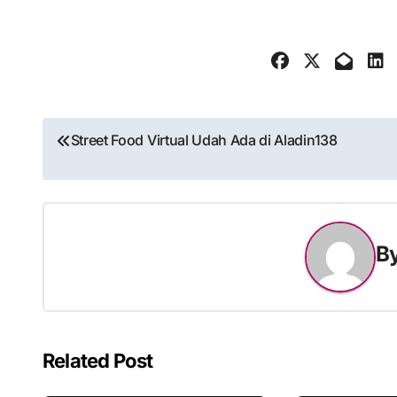
Post
Street Food Virtual Udah Ada di Aladin138
navigation
B
Related Post