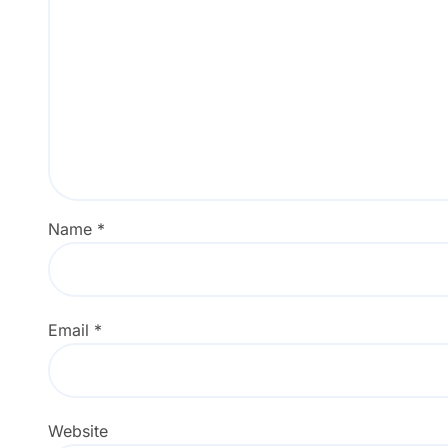
Name
*
Email
*
Website