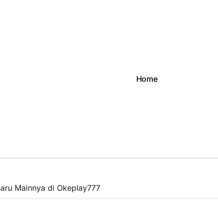
Home
Baru Mainnya di Okeplay777