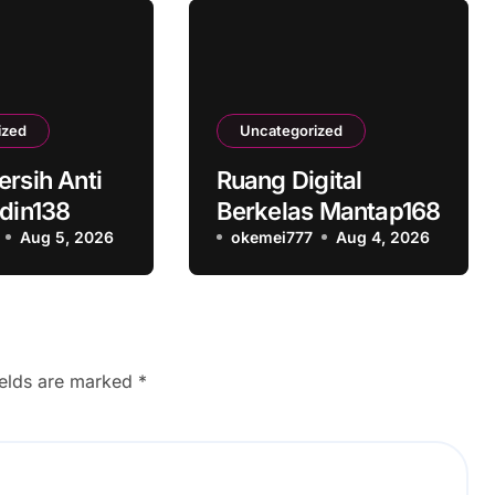
ized
Uncategorized
ersih Anti
Ruang Digital
adin138
Berkelas Mantap168
Aug 5, 2026
okemei777
Aug 4, 2026
ields are marked
*