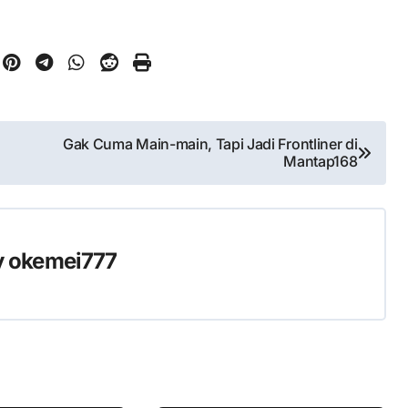
Gak Cuma Main-main, Tapi Jadi Frontliner di
Mantap168
y
okemei777