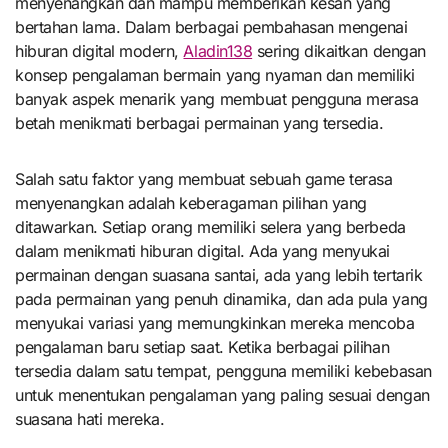
menyenangkan dan mampu memberikan kesan yang
bertahan lama. Dalam berbagai pembahasan mengenai
hiburan digital modern,
Aladin138
sering dikaitkan dengan
konsep pengalaman bermain yang nyaman dan memiliki
banyak aspek menarik yang membuat pengguna merasa
betah menikmati berbagai permainan yang tersedia.
Salah satu faktor yang membuat sebuah game terasa
menyenangkan adalah keberagaman pilihan yang
ditawarkan. Setiap orang memiliki selera yang berbeda
dalam menikmati hiburan digital. Ada yang menyukai
permainan dengan suasana santai, ada yang lebih tertarik
pada permainan yang penuh dinamika, dan ada pula yang
menyukai variasi yang memungkinkan mereka mencoba
pengalaman baru setiap saat. Ketika berbagai pilihan
tersedia dalam satu tempat, pengguna memiliki kebebasan
untuk menentukan pengalaman yang paling sesuai dengan
suasana hati mereka.