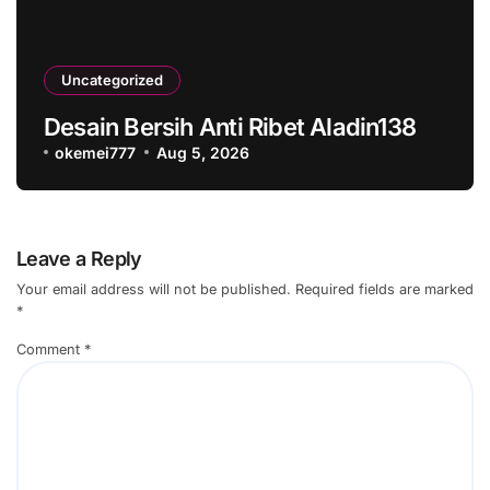
Uncategorized
Desain Bersih Anti Ribet Aladin138
okemei777
Aug 5, 2026
Leave a Reply
Your email address will not be published.
Required fields are marked
*
Comment
*