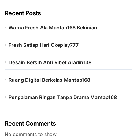
Recent Posts
Warna Fresh Ala Mantap168 Kekinian
Fresh Setiap Hari Okeplay777
Desain Bersih Anti Ribet Aladin138
Ruang Digital Berkelas Mantap168
Pengalaman Ringan Tanpa Drama Mantap168
Recent Comments
No comments to show.