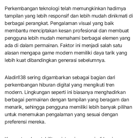
Perkembangan teknologi telah memungkinkan hadirnya
tampilan yang lebih responsif dan lebih mudah dinikmati di
berbagai perangkat. Pengalaman visual yang baik
membantu menciptakan kesan profesional dan membuat
pengguna lebih mudah memahami berbagai elemen yang
ada di dalam permainan. Faktor ini menjadi salah satu
alasan mengapa game modern memiliki daya tarik yang
lebih kuat dibandingkan generasi sebelumnya.
Aladin138 sering digambarkan sebagai bagian dari
perkembangan hiburan digital yang mengikuti tren
modern. Lingkungan seperti ini biasanya menghadirkan
berbagai permainan dengan tampilan yang beragam dan
menarik, sehingga pengguna memiliki lebih banyak pilihan
untuk menemukan pengalaman yang sesuai dengan
preferensi mereka.