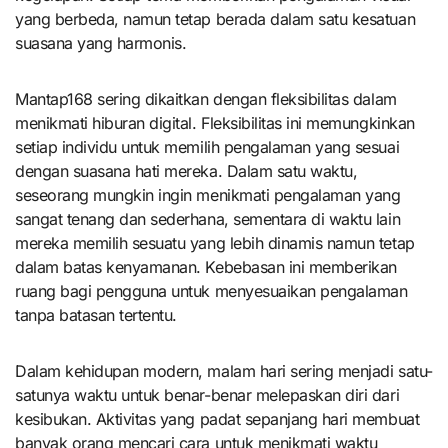
yang berbeda, namun tetap berada dalam satu kesatuan
suasana yang harmonis.
Mantap168 sering dikaitkan dengan fleksibilitas dalam
menikmati hiburan digital. Fleksibilitas ini memungkinkan
setiap individu untuk memilih pengalaman yang sesuai
dengan suasana hati mereka. Dalam satu waktu,
seseorang mungkin ingin menikmati pengalaman yang
sangat tenang dan sederhana, sementara di waktu lain
mereka memilih sesuatu yang lebih dinamis namun tetap
dalam batas kenyamanan. Kebebasan ini memberikan
ruang bagi pengguna untuk menyesuaikan pengalaman
tanpa batasan tertentu.
Dalam kehidupan modern, malam hari sering menjadi satu-
satunya waktu untuk benar-benar melepaskan diri dari
kesibukan. Aktivitas yang padat sepanjang hari membuat
banyak orang mencari cara untuk menikmati waktu