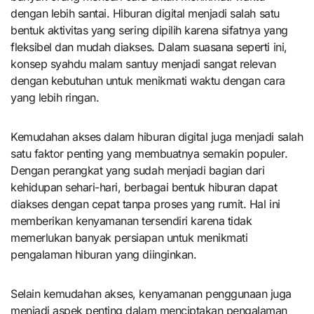
dengan lebih santai. Hiburan digital menjadi salah satu
bentuk aktivitas yang sering dipilih karena sifatnya yang
fleksibel dan mudah diakses. Dalam suasana seperti ini,
konsep syahdu malam santuy menjadi sangat relevan
dengan kebutuhan untuk menikmati waktu dengan cara
yang lebih ringan.
Kemudahan akses dalam hiburan digital juga menjadi salah
satu faktor penting yang membuatnya semakin populer.
Dengan perangkat yang sudah menjadi bagian dari
kehidupan sehari-hari, berbagai bentuk hiburan dapat
diakses dengan cepat tanpa proses yang rumit. Hal ini
memberikan kenyamanan tersendiri karena tidak
memerlukan banyak persiapan untuk menikmati
pengalaman hiburan yang diinginkan.
Selain kemudahan akses, kenyamanan penggunaan juga
menjadi aspek penting dalam menciptakan pengalaman