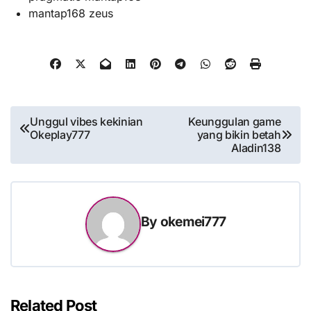
mantap168 zeus
Post
Unggul vibes kekinian
Keunggulan game
Okeplay777
yang bikin betah
navigation
Aladin138
By
okemei777
Related Post