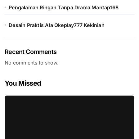
Pengalaman Ringan Tanpa Drama Mantap168
Desain Praktis Ala Okeplay777 Kekinian
Recent Comments
No comments to show.
You Missed