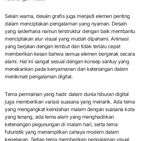
Selain warna, desain grafis juga menjadi elemen penting
dalam menciptakan pengalaman yang nyaman. Desain
yang sederhana namun terstruktur dengan baik membantu
menciptakan alur visual yang mudah dipahami. Animasi
yang berjalan dengan lembut dan tidak terlalu cepat
memberikan kesan bahwa semua elemen bergerak secara
alami. Hal ini sangat sesuai dengan konsep santuy yang
menekankan pada kenyamanan dan ketenangan dalam
menikmati pengalaman digital.
Tema permainan yang hadir dalam dunia hiburan digital
juga memberikan variasi suasana yang menarik. Ada tema
yang mengangkat keindahan malam dengan suasana kota
yang tenang, ada tema alam yang menghadirkan
ketenangan pegunungan di malam hari, serta tema
futuristik yang menampilkan cahaya modern dalam
kegelapan. Setiap tema memberikan pengalaman visual