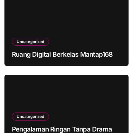
Uncategorized
Ruang Digital Berkelas Mantap168
Uncategorized
Pengalaman Ringan Tanpa Drama