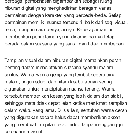
berbagai pembahasan digambarkan sebagai ruang
hiburan digital yang menghadirkan beragam variasi
permainan dengan karakter yang berbeda-beda. Setiap
permainan memiliki nuansa tersendiri, baik dari segi visual,
tema, maupun cara penyajiannya. Keberagaman ini
memberikan pengalaman yang dinamis namun tetap
berada dalam suasana yang santai dan tidak membebani.
Tampilan visual dalam hiburan digital memainkan peran
penting dalam menciptakan suasana syahdu malam
santuy. Warna-warna gelap yang lembut seperti biru
malam, ungu redup, dan hitam keabu-abuan sering
digunakan untuk menciptakan nuansa tenang. Warna
tersebut memberikan kesan yang lebih dalam dan stabil,
sehingga mata tidak cepat lelah ketika menikmati tampilan
dalam waktu yang lama. Di sisi lain, sentuhan warna cerah
yang digunakan secara halus dapat memberikan aksen
yang membuat tampilan tetap hidup tanpa mengganggu
ketenangan visual.