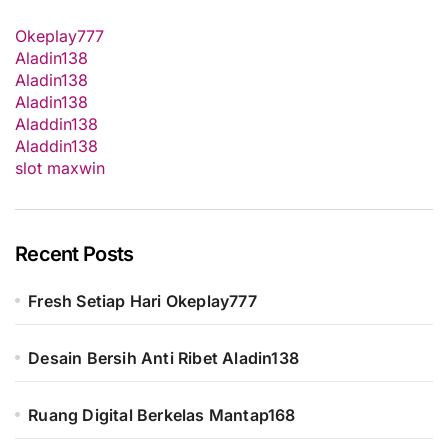
Okeplay777
Aladin138
Aladin138
Aladin138
Aladdin138
Aladdin138
slot maxwin
Recent Posts
Fresh Setiap Hari Okeplay777
Desain Bersih Anti Ribet Aladin138
Ruang Digital Berkelas Mantap168