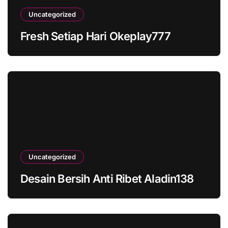
Uncategorized
Fresh Setiap Hari Okeplay777
Uncategorized
Desain Bersih Anti Ribet Aladin138