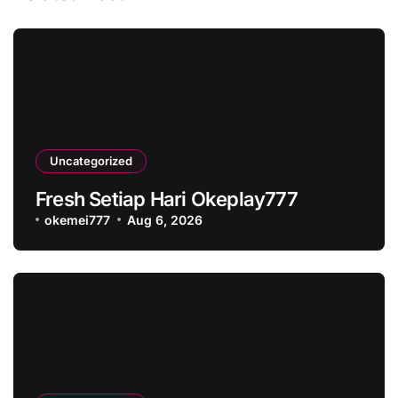
Uncategorized
Fresh Setiap Hari Okeplay777
okemei777
Aug 6, 2026