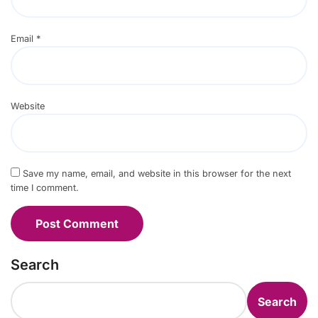
Email
*
Website
Save my name, email, and website in this browser for the next
time I comment.
Search
Search