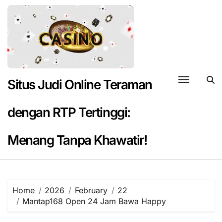
Skip
to
content
Situs Judi Online Teraman
dengan RTP Tertinggi:
Menang Tanpa Khawatir!
Home
2026
February
22
Mantap168 Open 24 Jam Bawa Happy