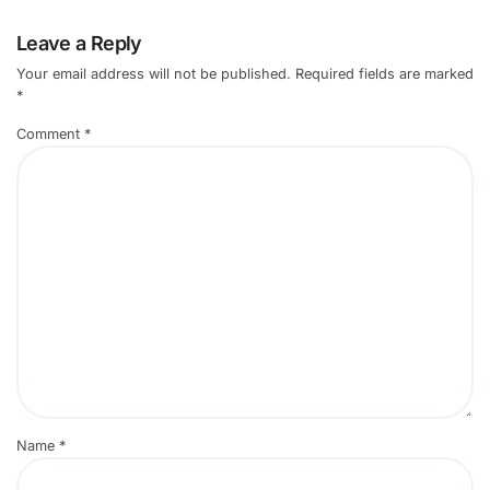
Leave a Reply
Your email address will not be published.
Required fields are marked
*
Comment
*
Name
*