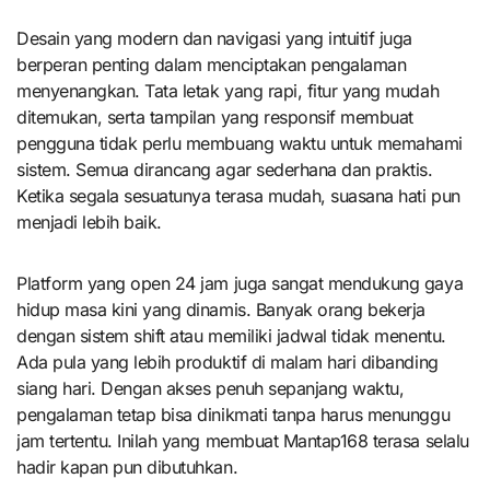
Desain yang modern dan navigasi yang intuitif juga
berperan penting dalam menciptakan pengalaman
menyenangkan. Tata letak yang rapi, fitur yang mudah
ditemukan, serta tampilan yang responsif membuat
pengguna tidak perlu membuang waktu untuk memahami
sistem. Semua dirancang agar sederhana dan praktis.
Ketika segala sesuatunya terasa mudah, suasana hati pun
menjadi lebih baik.
Platform yang open 24 jam juga sangat mendukung gaya
hidup masa kini yang dinamis. Banyak orang bekerja
dengan sistem shift atau memiliki jadwal tidak menentu.
Ada pula yang lebih produktif di malam hari dibanding
siang hari. Dengan akses penuh sepanjang waktu,
pengalaman tetap bisa dinikmati tanpa harus menunggu
jam tertentu. Inilah yang membuat Mantap168 terasa selalu
hadir kapan pun dibutuhkan.