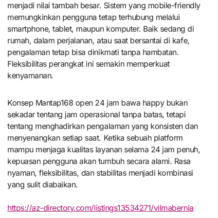
menjadi nilai tambah besar. Sistem yang mobile-friendly
memungkinkan pengguna tetap terhubung melalui
smartphone, tablet, maupun komputer. Baik sedang di
rumah, dalam perjalanan, atau saat bersantai di kafe,
pengalaman tetap bisa dinikmati tanpa hambatan.
Fleksibilitas perangkat ini semakin memperkuat
kenyamanan.
Konsep Mantap168 open 24 jam bawa happy bukan
sekadar tentang jam operasional tanpa batas, tetapi
tentang menghadirkan pengalaman yang konsisten dan
menyenangkan setiap saat. Ketika sebuah platform
mampu menjaga kualitas layanan selama 24 jam penuh,
kepuasan pengguna akan tumbuh secara alami. Rasa
nyaman, fleksibilitas, dan stabilitas menjadi kombinasi
yang sulit diabaikan.
https://az-directory.com/listings13534271/vilmabernia