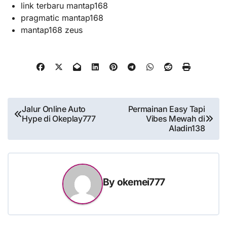
link terbaru mantap168
pragmatic mantap168
mantap168 zeus
Post
Jalur Online Auto
Permainan Easy Tapi
Hype di Okeplay777
Vibes Mewah di
navigation
Aladin138
By
okemei777