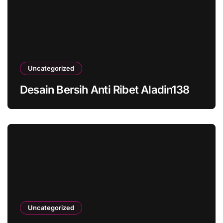
Uncategorized
Desain Bersih Anti Ribet Aladin138
Uncategorized