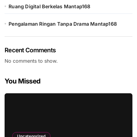
Ruang Digital Berkelas Mantap168
Pengalaman Ringan Tanpa Drama Mantap168
Recent Comments
No comments to show.
You Missed
Uncategorized