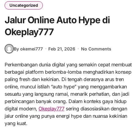
Uncategorized
Jalur Online Auto Hype di
Okeplay777
By okemei777
Feb 21, 2026
No Comments
Perkembangan dunia digital yang semakin cepat membuat
berbagai platform berlomba-lomba menghadirkan konsep
paling fresh dan kekinian. Di tengah derasnya arus tren
online, muncul istilah “auto hype” yang menggambarkan
sesuatu yang langsung ramai, menarik perhatian, dan jadi
perbincangan banyak orang. Dalam konteks gaya hidup
digital modern,
Okeplay777
sering diasosiasikan dengan
jalur online yang punya energi hype dan nuansa kekinian
yang kuat.