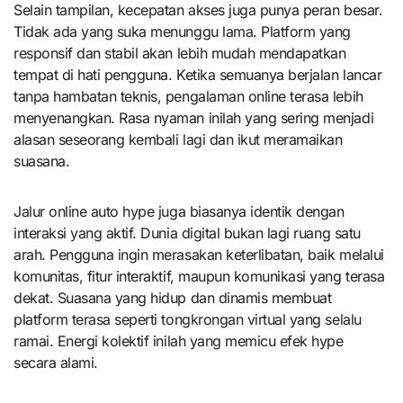
Selain tampilan, kecepatan akses juga punya peran besar.
Tidak ada yang suka menunggu lama. Platform yang
responsif dan stabil akan lebih mudah mendapatkan
tempat di hati pengguna. Ketika semuanya berjalan lancar
tanpa hambatan teknis, pengalaman online terasa lebih
menyenangkan. Rasa nyaman inilah yang sering menjadi
alasan seseorang kembali lagi dan ikut meramaikan
suasana.
Jalur online auto hype juga biasanya identik dengan
interaksi yang aktif. Dunia digital bukan lagi ruang satu
arah. Pengguna ingin merasakan keterlibatan, baik melalui
komunitas, fitur interaktif, maupun komunikasi yang terasa
dekat. Suasana yang hidup dan dinamis membuat
platform terasa seperti tongkrongan virtual yang selalu
ramai. Energi kolektif inilah yang memicu efek hype
secara alami.