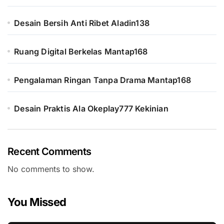
Desain Bersih Anti Ribet Aladin138
Ruang Digital Berkelas Mantap168
Pengalaman Ringan Tanpa Drama Mantap168
Desain Praktis Ala Okeplay777 Kekinian
Recent Comments
No comments to show.
You Missed