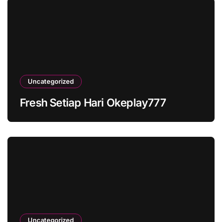
Uncategorized
Fresh Setiap Hari Okeplay777
Uncategorized