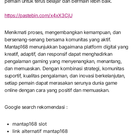
pemain untuk terus belajar dan bermain lebih baik.
https://pastebin.com/x4xX3CjU
Menikmati proses, mengembangkan kemampuan, dan
bersenang-senang bersama komunitas yang aktif.
Mantap168 menunjukkan bagaimana platform digital yang
kreatif, adaptif, dan responsif dapat menghadirkan
pengalaman gaming yang menyenangkan, menantang,
dan memuaskan. Dengan kombinasi strategi, komunitas
suportif, kualitas pengalaman, dan inovasi berkelanjutan,
setiap pemain dapat merasakan serunya dunia game
online dengan cara yang positif dan memuaskan.
Google search rekomendasi :
mantap168 slot
link alternatif mantap168