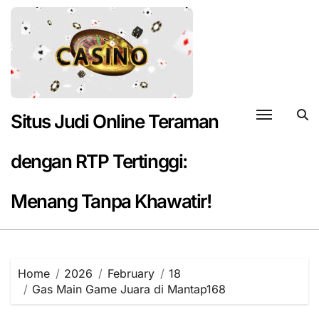
Skip
to
content
Situs Judi Online Teraman
dengan RTP Tertinggi:
Menang Tanpa Khawatir!
Home
2026
February
18
Gas Main Game Juara di Mantap168