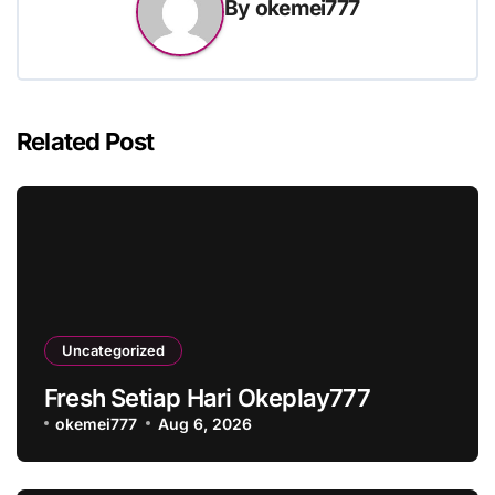
By
okemei777
Related Post
Uncategorized
Fresh Setiap Hari Okeplay777
okemei777
Aug 6, 2026