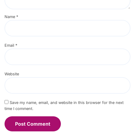
Name
*
Email
*
Website
Save my name, email, and website in this browser for the next
time I comment.