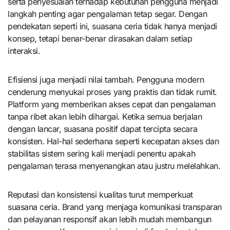
serta penyesuaian terhadap kebutuhan pengguna menjadi
langkah penting agar pengalaman tetap segar. Dengan
pendekatan seperti ini, suasana ceria tidak hanya menjadi
konsep, tetapi benar-benar dirasakan dalam setiap
interaksi.
Efisiensi juga menjadi nilai tambah. Pengguna modern
cenderung menyukai proses yang praktis dan tidak rumit.
Platform yang memberikan akses cepat dan pengalaman
tanpa ribet akan lebih dihargai. Ketika semua berjalan
dengan lancar, suasana positif dapat tercipta secara
konsisten. Hal-hal sederhana seperti kecepatan akses dan
stabilitas sistem sering kali menjadi penentu apakah
pengalaman terasa menyenangkan atau justru melelahkan.
Reputasi dan konsistensi kualitas turut memperkuat
suasana ceria. Brand yang menjaga komunikasi transparan
dan pelayanan responsif akan lebih mudah membangun