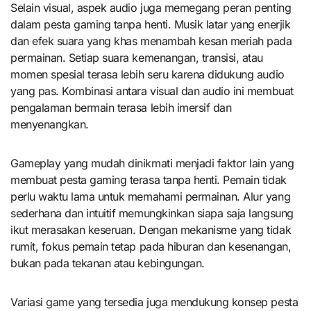
Selain visual, aspek audio juga memegang peran penting
dalam pesta gaming tanpa henti. Musik latar yang enerjik
dan efek suara yang khas menambah kesan meriah pada
permainan. Setiap suara kemenangan, transisi, atau
momen spesial terasa lebih seru karena didukung audio
yang pas. Kombinasi antara visual dan audio ini membuat
pengalaman bermain terasa lebih imersif dan
menyenangkan.
Gameplay yang mudah dinikmati menjadi faktor lain yang
membuat pesta gaming terasa tanpa henti. Pemain tidak
perlu waktu lama untuk memahami permainan. Alur yang
sederhana dan intuitif memungkinkan siapa saja langsung
ikut merasakan keseruan. Dengan mekanisme yang tidak
rumit, fokus pemain tetap pada hiburan dan kesenangan,
bukan pada tekanan atau kebingungan.
Variasi game yang tersedia juga mendukung konsep pesta