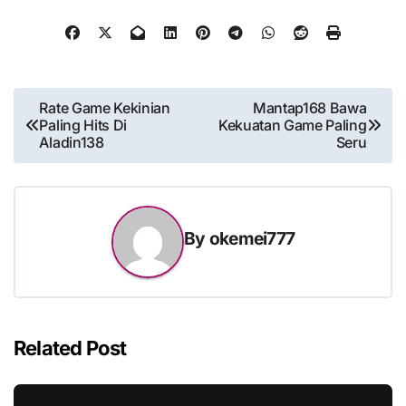
Post
Rate Game Kekinian
Mantap168 Bawa
Paling Hits Di
Kekuatan Game Paling
navigation
Aladin138
Seru
By
okemei777
Related Post