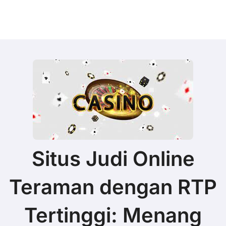
Situs Judi Online
Teraman dengan RTP
Tertinggi: Menang