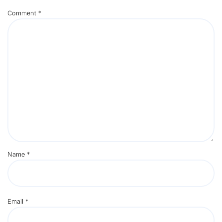
Comment
*
Name
*
Email
*