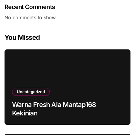
Recent Comments
No comments to show.
You Missed
Uncategorized
Warna Fresh Ala Mantap168
Kekinian