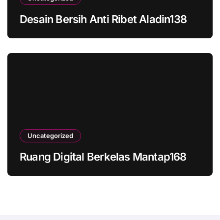
Desain Bersih Anti Ribet Aladin138
Uncategorized
Ruang Digital Berkelas Mantap168