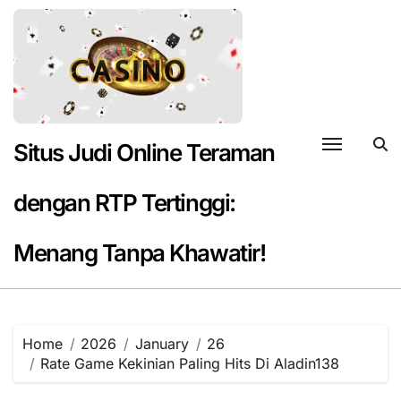
Skip
to
content
Situs Judi Online Teraman
dengan RTP Tertinggi:
Menang Tanpa Khawatir!
Home
2026
January
26
Rate Game Kekinian Paling Hits Di Aladin138