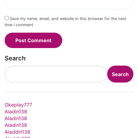
Save my name, email, and website in this browser for the next
time I comment.
Search
Search
Okeplay777
Aladin138
Aladin138
Aladin138
Aladdin138