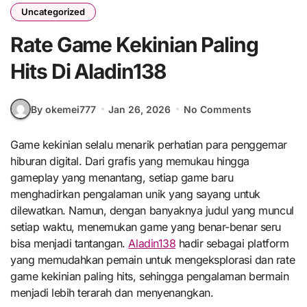
Uncategorized
Rate Game Kekinian Paling
Hits Di Aladin138
By okemei777
Jan 26, 2026
No Comments
Game kekinian selalu menarik perhatian para penggemar
hiburan digital. Dari grafis yang memukau hingga
gameplay yang menantang, setiap game baru
menghadirkan pengalaman unik yang sayang untuk
dilewatkan. Namun, dengan banyaknya judul yang muncul
setiap waktu, menemukan game yang benar-benar seru
bisa menjadi tantangan.
Aladin138
hadir sebagai platform
yang memudahkan pemain untuk mengeksplorasi dan rate
game kekinian paling hits, sehingga pengalaman bermain
menjadi lebih terarah dan menyenangkan.