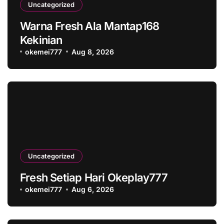
Uncategorized
Warna Fresh Ala Mantap168
Kekinian
okemei777
Aug 8, 2026
Uncategorized
Fresh Setiap Hari Okeplay777
okemei777
Aug 6, 2026