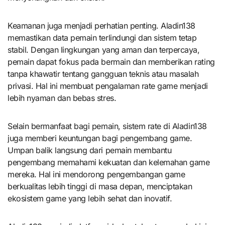
Keamanan juga menjadi perhatian penting. Aladin138
memastikan data pemain terlindungi dan sistem tetap
stabil. Dengan lingkungan yang aman dan terpercaya,
pemain dapat fokus pada bermain dan memberikan rating
tanpa khawatir tentang gangguan teknis atau masalah
privasi. Hal ini membuat pengalaman rate game menjadi
lebih nyaman dan bebas stres.
Selain bermanfaat bagi pemain, sistem rate di Aladin138
juga memberi keuntungan bagi pengembang game.
Umpan balik langsung dari pemain membantu
pengembang memahami kekuatan dan kelemahan game
mereka. Hal ini mendorong pengembangan game
berkualitas lebih tinggi di masa depan, menciptakan
ekosistem game yang lebih sehat dan inovatif.