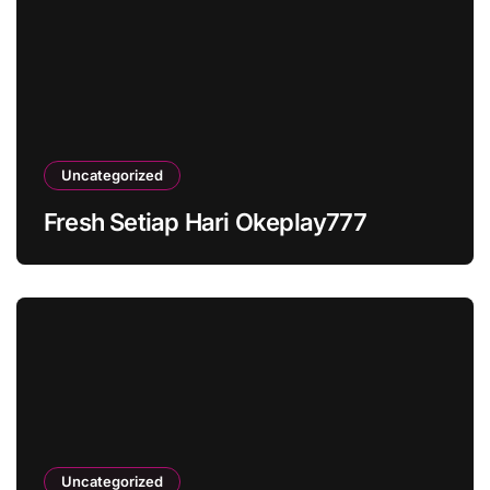
Uncategorized
Fresh Setiap Hari Okeplay777
Uncategorized