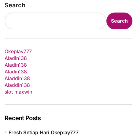
Search
Search
Okeplay777
Aladin138
Aladin138
Aladin138
Aladdin138
Aladdin138
slot maxwin
Recent Posts
Fresh Setiap Hari Okeplay777