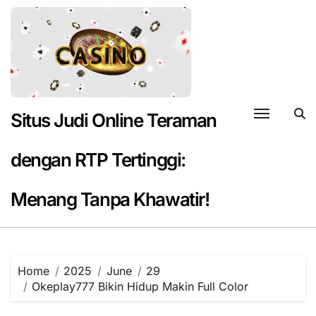
Skip
to
content
Situs Judi Online Teraman
dengan RTP Tertinggi:
Menang Tanpa Khawatir!
Home
2025
June
29
Okeplay777 Bikin Hidup Makin Full Color