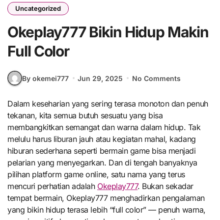
Uncategorized
Okeplay777 Bikin Hidup Makin
Full Color
By okemei777
Jun 29, 2025
No Comments
Dalam keseharian yang sering terasa monoton dan penuh
tekanan, kita semua butuh sesuatu yang bisa
membangkitkan semangat dan warna dalam hidup. Tak
melulu harus liburan jauh atau kegiatan mahal, kadang
hiburan sederhana seperti bermain game bisa menjadi
pelarian yang menyegarkan. Dan di tengah banyaknya
pilihan platform game online, satu nama yang terus
mencuri perhatian adalah
Okeplay777
. Bukan sekadar
tempat bermain, Okeplay777 menghadirkan pengalaman
yang bikin hidup terasa lebih “full color” — penuh warna,