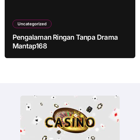
Uncategorized
Pengalaman Ringan Tanpa Drama
Mantap168