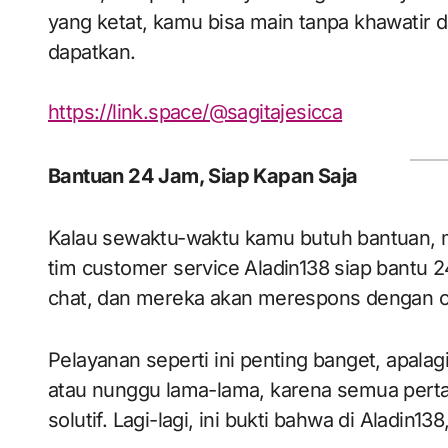
yang ketat, kamu bisa main tanpa khawatir
dapatkan.
https://link.space/@sagitajesicca
Bantuan 24 Jam, Siap Kapan Saja
Kalau sewaktu-waktu kamu butuh bantuan, mi
tim customer service Aladin138 siap bantu 2
chat, dan mereka akan merespons dengan c
Pelayanan seperti ini penting banget, apala
atau nunggu lama-lama, karena semua pert
solutif. Lagi-lagi, ini bukti bahwa di Aladin1