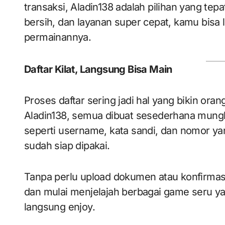
transaksi, Aladin138 adalah pilihan yang te
bersih, dan layanan super cepat, kamu bisa 
permainannya.
Daftar Kilat, Langsung Bisa Main
Proses daftar sering jadi hal yang bikin ora
Aladin138, semua dibuat sesederhana mungk
seperti username, kata sandi, dan nomor y
sudah siap dipakai.
Tanpa perlu upload dokumen atau konfirmasi
dan mulai menjelajah berbagai game seru ya
langsung enjoy.