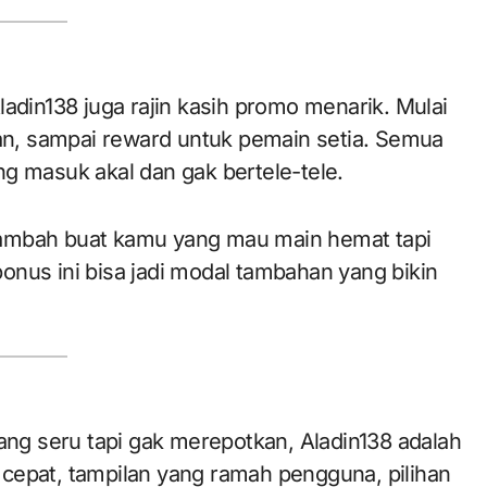
ladin138 juga rajin kasih promo menarik. Mulai
n, sampai reward untuk pemain setia. Semua
g masuk akal dan gak bertele-tele.
i tambah buat kamu yang mau main hemat tapi
onus ini bisa jadi modal tambahan yang bikin
yang seru tapi gak merepotkan, Aladin138 adalah
ng cepat, tampilan yang ramah pengguna, pilihan