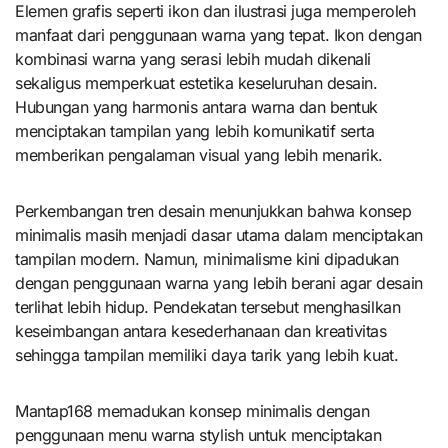
Elemen grafis seperti ikon dan ilustrasi juga memperoleh
manfaat dari penggunaan warna yang tepat. Ikon dengan
kombinasi warna yang serasi lebih mudah dikenali
sekaligus memperkuat estetika keseluruhan desain.
Hubungan yang harmonis antara warna dan bentuk
menciptakan tampilan yang lebih komunikatif serta
memberikan pengalaman visual yang lebih menarik.
Perkembangan tren desain menunjukkan bahwa konsep
minimalis masih menjadi dasar utama dalam menciptakan
tampilan modern. Namun, minimalisme kini dipadukan
dengan penggunaan warna yang lebih berani agar desain
terlihat lebih hidup. Pendekatan tersebut menghasilkan
keseimbangan antara kesederhanaan dan kreativitas
sehingga tampilan memiliki daya tarik yang lebih kuat.
Mantap168 memadukan konsep minimalis dengan
penggunaan menu warna stylish untuk menciptakan