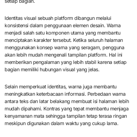
setiap bagian.
Identitas visual sebuah platform dibangun melalui
konsistensi dalam penggunaan elemen desain. Warna
menjadi salah satu komponen utama yang membantu
menciptakan karakter tersebut. Ketika seluruh halaman
menggunakan konsep warna yang seragam, pengguna
akan lebih mudah mengenali tampilan platform. Hal ini
memberikan pengalaman yang lebih stabil karena setiap
bagian memiliki hubungan visual yang jelas.
Selain memperkuat identitas, warna juga membantu
meningkatkan keterbacaan informasi. Perbedaan warna
antara teks dan latar belakang membuat isi halaman lebih
mudah dipahami. Kontras yang tepat membantu menjaga
kenyamanan mata sehingga tampilan tetap terasa ringan
meskipun digunakan dalam waktu yang cukup lama.