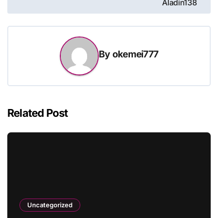
Aladin138
By
okemei777
Related Post
Uncategorized