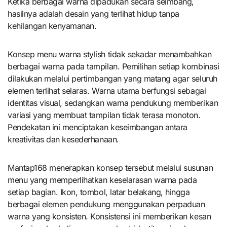
Ketika berbagai warna dipadukan secara seimbang,
hasilnya adalah desain yang terlihat hidup tanpa
kehilangan kenyamanan.
Konsep menu warna stylish tidak sekadar menambahkan
berbagai warna pada tampilan. Pemilihan setiap kombinasi
dilakukan melalui pertimbangan yang matang agar seluruh
elemen terlihat selaras. Warna utama berfungsi sebagai
identitas visual, sedangkan warna pendukung memberikan
variasi yang membuat tampilan tidak terasa monoton.
Pendekatan ini menciptakan keseimbangan antara
kreativitas dan kesederhanaan.
Mantap168 menerapkan konsep tersebut melalui susunan
menu yang memperlihatkan keselarasan warna pada
setiap bagian. Ikon, tombol, latar belakang, hingga
berbagai elemen pendukung menggunakan perpaduan
warna yang konsisten. Konsistensi ini memberikan kesan