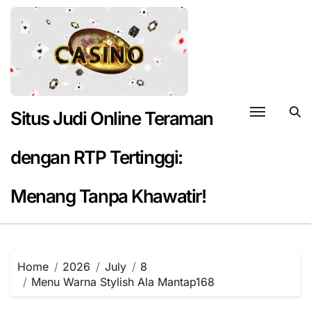
Skip
to
content
Situs Judi Online Teraman
dengan RTP Tertinggi:
Menang Tanpa Khawatir!
Home
2026
July
8
Menu Warna Stylish Ala Mantap168