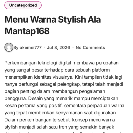
Uncategorized
Menu Warna Stylish Ala
Mantap168
By okemei777
Jul 8, 2026
No Comments
Perkembangan teknologi digital membawa perubahan
yang sangat besar terhadap cara sebuah platform
menampilkan identitas visualnya. Kini tampilan tidak lagi
hanya berfungsi sebagai pelengkap, tetapi telah menjadi
bagian penting dalam membangun pengalaman
pengguna. Desain yang menarik mampu menciptakan
kesan pertama yang positif, sementara perpaduan warna
yang tepat memberikan kenyamanan saat digunakan.
Dalam perkembangan tersebut, konsep menu warna
stylish menjadi salah satu tren yang semakin banyak