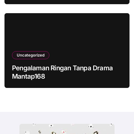
Uncategorized
Pengalaman Ringan Tanpa Drama
Mantap168