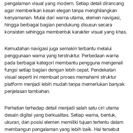
pengalaman visual yang modern. Setiap detail dirancang
agar memberikan kesan elegan tanpa menghilangkan
kenyamanan. Mulai dari warna utama, elemen navigasi,
hingga berbagai bagian pendukung disusun secara
konsisten sehingga membentuk karakter visual yang khas.
Kemudahan navigasi juga semakin terbantu melalui
penggunaan warna yang terstruktur. Perbedaan warna
pada berbagai kategori membantu pengguna mengenali
fungsi setiap bagian dengan lebih cepat. Pendekatan
visual seperti ini membuat proses memahami struktur
platform menjadi lebih mudah tanpa memerlukan banyak
penjelasan tambahan.
Perhatian terhadap detail menjadi salah satu ciri utama
desain digital yang berkualitas. Setiap warna, bentuk,
ukuran, dan posisi elemen memiliki tujuan tertentu dalam
membangun pengalaman yang lebih baik. Hal tersebut