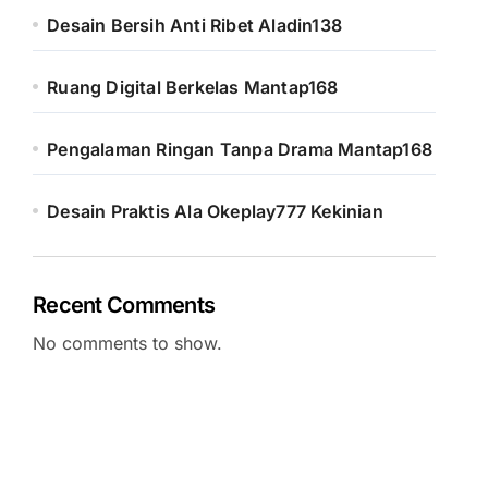
Desain Bersih Anti Ribet Aladin138
Ruang Digital Berkelas Mantap168
Pengalaman Ringan Tanpa Drama Mantap168
Desain Praktis Ala Okeplay777 Kekinian
Recent Comments
No comments to show.