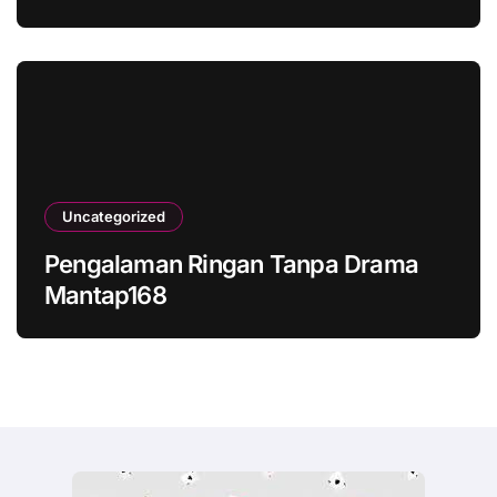
Uncategorized
Pengalaman Ringan Tanpa Drama
Mantap168