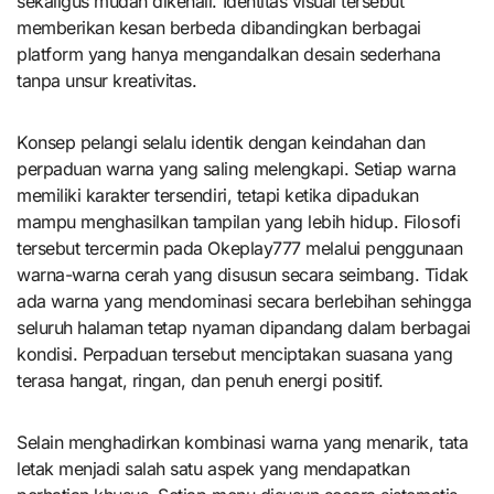
sekaligus mudah dikenali. Identitas visual tersebut
memberikan kesan berbeda dibandingkan berbagai
platform yang hanya mengandalkan desain sederhana
tanpa unsur kreativitas.
Konsep pelangi selalu identik dengan keindahan dan
perpaduan warna yang saling melengkapi. Setiap warna
memiliki karakter tersendiri, tetapi ketika dipadukan
mampu menghasilkan tampilan yang lebih hidup. Filosofi
tersebut tercermin pada Okeplay777 melalui penggunaan
warna-warna cerah yang disusun secara seimbang. Tidak
ada warna yang mendominasi secara berlebihan sehingga
seluruh halaman tetap nyaman dipandang dalam berbagai
kondisi. Perpaduan tersebut menciptakan suasana yang
terasa hangat, ringan, dan penuh energi positif.
Selain menghadirkan kombinasi warna yang menarik, tata
letak menjadi salah satu aspek yang mendapatkan