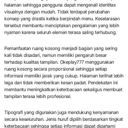
halaman sehingga pengguna dapat mengenali identitas
visualnya dengan mudah. Tidak terdapat perubahan
konsep yang drastis ketika berpindah menu. Keselarasan
tersebut membantu menciptakan pengalaman yang lebih
nyaman karena seluruh elemen terasa saling terhubung.
Pemanfaatan ruang kosong menjadi bagian yang sering
kali tidak disadari, namun memiliki pengaruh besar
terhadap kualitas tampilan. Okeplay777 menggunakan
ruang kosong secara proporsional sehingga setiap
informasi memiliki jarak yang cukup. Halaman terlihat lebih
lega dan tidak memberikan kesan padat. Pendekatan ini
membantu meningkatkan keterbacaan sekaligus membuat
tampilan terasa lebih profesional.
Tipografi yang digunakan juga mendukung kenyamanan
secara keseluruhan. Jenis huruf dipilih berdasarkan tingkat
keterbacaan sehingga setiap informasi dapat dipahami