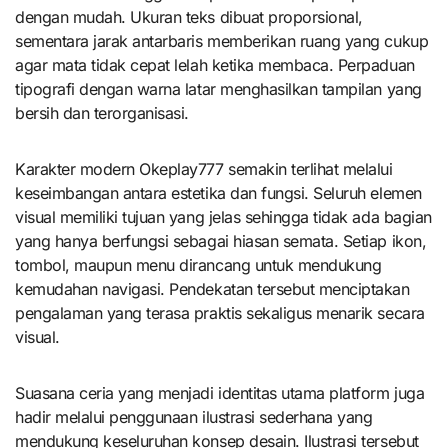
dengan mudah. Ukuran teks dibuat proporsional,
sementara jarak antarbaris memberikan ruang yang cukup
agar mata tidak cepat lelah ketika membaca. Perpaduan
tipografi dengan warna latar menghasilkan tampilan yang
bersih dan terorganisasi.
Karakter modern Okeplay777 semakin terlihat melalui
keseimbangan antara estetika dan fungsi. Seluruh elemen
visual memiliki tujuan yang jelas sehingga tidak ada bagian
yang hanya berfungsi sebagai hiasan semata. Setiap ikon,
tombol, maupun menu dirancang untuk mendukung
kemudahan navigasi. Pendekatan tersebut menciptakan
pengalaman yang terasa praktis sekaligus menarik secara
visual.
Suasana ceria yang menjadi identitas utama platform juga
hadir melalui penggunaan ilustrasi sederhana yang
mendukung keseluruhan konsep desain. Ilustrasi tersebut