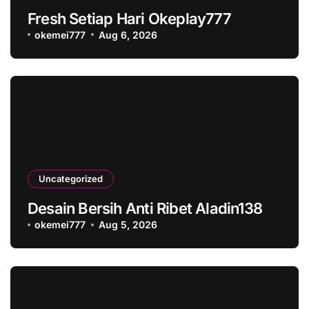
Fresh Setiap Hari Okeplay777
okemei777
Aug 6, 2026
Uncategorized
Desain Bersih Anti Ribet Aladin138
okemei777
Aug 5, 2026