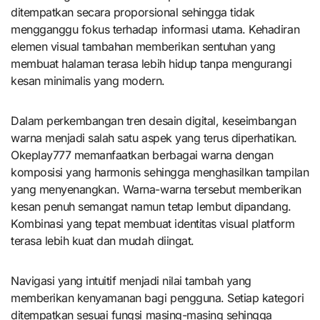
ditempatkan secara proporsional sehingga tidak
mengganggu fokus terhadap informasi utama. Kehadiran
elemen visual tambahan memberikan sentuhan yang
membuat halaman terasa lebih hidup tanpa mengurangi
kesan minimalis yang modern.
Dalam perkembangan tren desain digital, keseimbangan
warna menjadi salah satu aspek yang terus diperhatikan.
Okeplay777 memanfaatkan berbagai warna dengan
komposisi yang harmonis sehingga menghasilkan tampilan
yang menyenangkan. Warna-warna tersebut memberikan
kesan penuh semangat namun tetap lembut dipandang.
Kombinasi yang tepat membuat identitas visual platform
terasa lebih kuat dan mudah diingat.
Navigasi yang intuitif menjadi nilai tambah yang
memberikan kenyamanan bagi pengguna. Setiap kategori
ditempatkan sesuai fungsi masing-masing sehingga