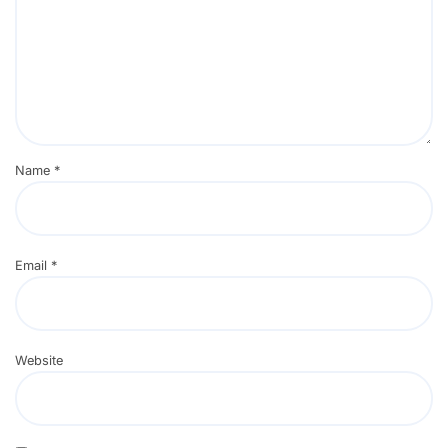
Name
*
Email
*
Website