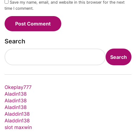
Save my name, email, and website in this browser for the next
time I comment.
Search
Search
Okeplay777
Aladin138
Aladin138
Aladin138
Aladdin138
Aladdin138
slot maxwin