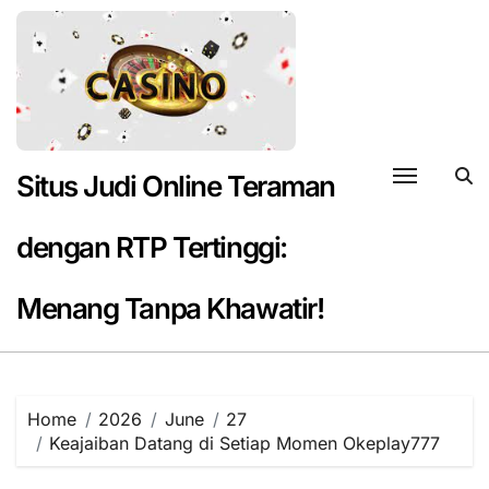
Skip
to
content
Situs Judi Online Teraman
dengan RTP Tertinggi:
Menang Tanpa Khawatir!
Home
2026
June
27
Keajaiban Datang di Setiap Momen Okeplay777