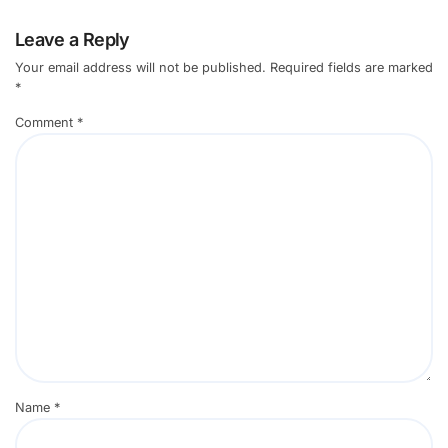
Leave a Reply
Your email address will not be published.
Required fields are marked
*
Comment
*
Name
*