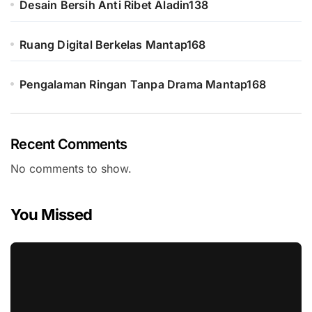
Desain Bersih Anti Ribet Aladin138
Ruang Digital Berkelas Mantap168
Pengalaman Ringan Tanpa Drama Mantap168
Recent Comments
No comments to show.
You Missed