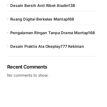
Desain Bersih Anti Ribet Aladin138
Ruang Digital Berkelas Mantap168
Pengalaman Ringan Tanpa Drama Mantap168
Desain Praktis Ala Okeplay777 Kekinian
Recent Comments
No comments to show.