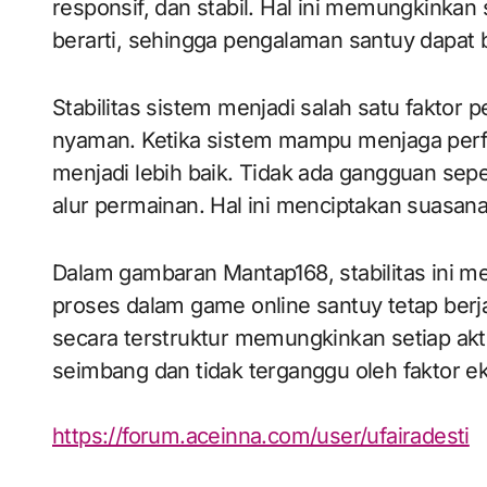
responsif, dan stabil. Hal ini memungkinkan 
berarti, sehingga pengalaman santuy dapat 
Stabilitas sistem menjadi salah satu faktor
nyaman. Ketika sistem mampu menjaga per
menjadi lebih baik. Tidak ada gangguan sep
alur permainan. Hal ini menciptakan suasana
Dalam gambaran Mantap168, stabilitas ini m
proses dalam game online santuy tetap berj
secara terstruktur memungkinkan setiap akt
seimbang dan tidak terganggu oleh faktor ek
https://forum.aceinna.com/user/ufairadesti