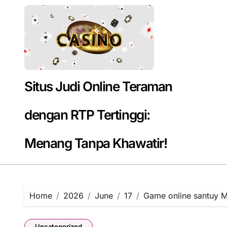
Skip
to
content
Situs Judi Online Teraman
dengan RTP Tertinggi:
Menang Tanpa Khawatir!
Home
2026
June
17
Game online santuy 
Uncategorized