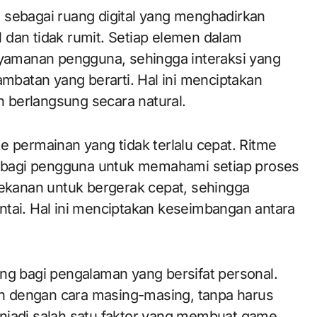
 sebagai ruang digital yang menghadirkan
 dan tidak rumit. Setiap elemen dalam
amanan pengguna, sehingga interaksi yang
ambatan yang berarti. Hal ini menciptakan
 berlangsung secara natural.
e permainan yang tidak terlalu cepat. Ritme
 bagi pengguna untuk memahami setiap proses
tekanan untuk bergerak cepat, sehingga
ntai. Hal ini menciptakan keseimbangan antara
ang bagi pengalaman yang bersifat personal.
n dengan cara masing-masing, tanpa harus
enjadi salah satu faktor yang membuat game