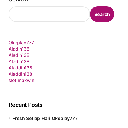
Search
Okeplay777
Aladin138
Aladin138
Aladin138
Aladdin138
Aladdin138
slot maxwin
Recent Posts
Fresh Setiap Hari Okeplay777