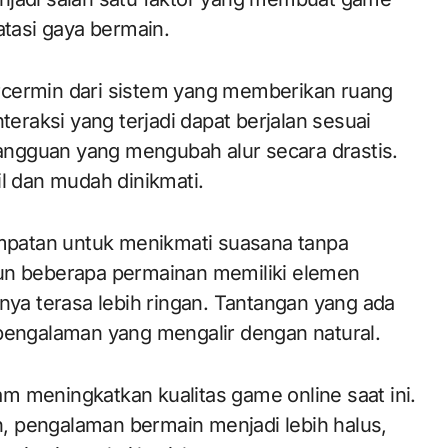
atasi gaya bermain.
rcermin dari sistem yang memberikan ruang
teraksi yang terjadi dapat berjalan sesuai
ngguan yang mengubah alur secara drastis.
il dan mudah dinikmati.
patan untuk menikmati suasana tanpa
pun beberapa permainan memiliki elemen
a terasa lebih ringan. Tantangan yang ada
 pengalaman yang mengalir dengan natural.
m meningkatkan kualitas game online saat ini.
, pengalaman bermain menjadi lebih halus,