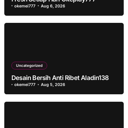
okemei777
Aug 6, 2026
Uncategorized
Desain Bersih Anti Ribet Aladin138
okemei777
Aug 5, 2026