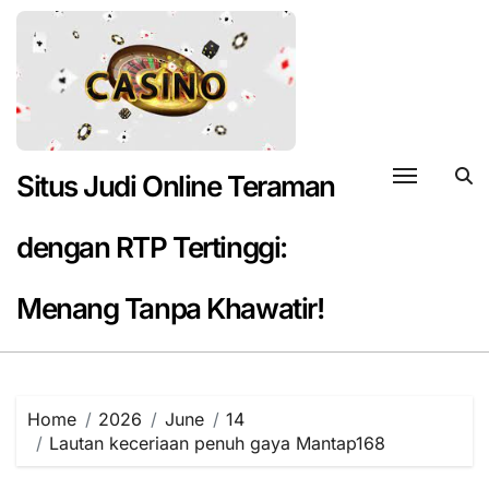
Skip
to
content
Situs Judi Online Teraman
dengan RTP Tertinggi:
Menang Tanpa Khawatir!
Home
2026
June
14
Lautan keceriaan penuh gaya Mantap168