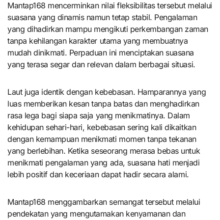
Mantap168 mencerminkan nilai fleksibilitas tersebut melalui
suasana yang dinamis namun tetap stabil. Pengalaman
yang dihadirkan mampu mengikuti perkembangan zaman
tanpa kehilangan karakter utama yang membuatnya
mudah dinikmati. Perpaduan ini menciptakan suasana
yang terasa segar dan relevan dalam berbagai situasi.
Laut juga identik dengan kebebasan. Hamparannya yang
luas memberikan kesan tanpa batas dan menghadirkan
rasa lega bagi siapa saja yang menikmatinya. Dalam
kehidupan sehari-hari, kebebasan sering kali dikaitkan
dengan kemampuan menikmati momen tanpa tekanan
yang berlebihan. Ketika seseorang merasa bebas untuk
menikmati pengalaman yang ada, suasana hati menjadi
lebih positif dan keceriaan dapat hadir secara alami.
Mantap168 menggambarkan semangat tersebut melalui
pendekatan yang mengutamakan kenyamanan dan