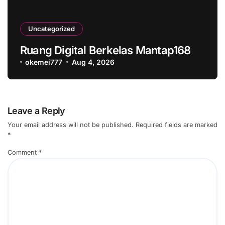
Uncategorized
Ruang Digital Berkelas Mantap168
okemei777
Aug 4, 2026
Leave a Reply
Your email address will not be published.
Required fields are marked
*
Comment
*