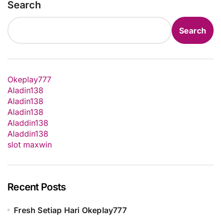
Search
Search
Okeplay777
Aladin138
Aladin138
Aladin138
Aladdin138
Aladdin138
slot maxwin
Recent Posts
Fresh Setiap Hari Okeplay777