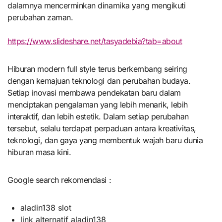
dalamnya mencerminkan dinamika yang mengikuti
perubahan zaman.
https://www.slideshare.net/tasyadebia?tab=about
Hiburan modern full style terus berkembang seiring
dengan kemajuan teknologi dan perubahan budaya.
Setiap inovasi membawa pendekatan baru dalam
menciptakan pengalaman yang lebih menarik, lebih
interaktif, dan lebih estetik. Dalam setiap perubahan
tersebut, selalu terdapat perpaduan antara kreativitas,
teknologi, dan gaya yang membentuk wajah baru dunia
hiburan masa kini.
Google search rekomendasi :
aladin138 slot
link alternatif aladin138