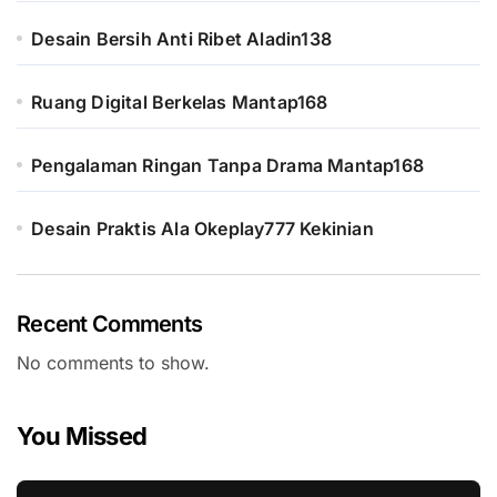
Desain Bersih Anti Ribet Aladin138
Ruang Digital Berkelas Mantap168
Pengalaman Ringan Tanpa Drama Mantap168
Desain Praktis Ala Okeplay777 Kekinian
Recent Comments
No comments to show.
You Missed