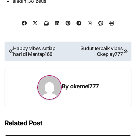
aladin138 zeus
Post
Happy vibes setiap
Sudut terbaik vibes
hari di Mantap168
Okeplay777
navigation
By
okemei777
Related Post