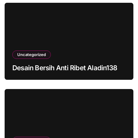
Uncategorized
Desain Bersih Anti Ribet Aladin138