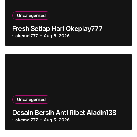
Uncategorized
Fresh Setiap Hari Okeplay777
okemei777
Aug 6, 2026
Uncategorized
Desain Bersih Anti Ribet Aladin138
okemei777
Aug 5, 2026