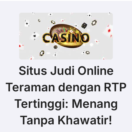
Situs Judi Online
Teraman dengan RTP
Tertinggi: Menang
Tanpa Khawatir!