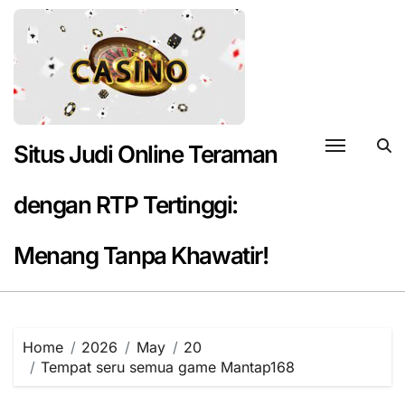
Skip
to
content
Situs Judi Online Teraman
dengan RTP Tertinggi:
Menang Tanpa Khawatir!
Home
2026
May
20
Tempat seru semua game Mantap168