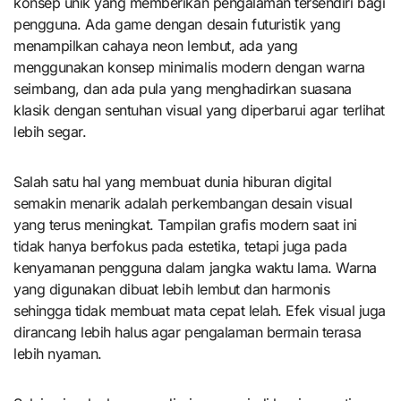
konsep unik yang memberikan pengalaman tersendiri bagi
pengguna. Ada game dengan desain futuristik yang
menampilkan cahaya neon lembut, ada yang
menggunakan konsep minimalis modern dengan warna
seimbang, dan ada pula yang menghadirkan suasana
klasik dengan sentuhan visual yang diperbarui agar terlihat
lebih segar.
Salah satu hal yang membuat dunia hiburan digital
semakin menarik adalah perkembangan desain visual
yang terus meningkat. Tampilan grafis modern saat ini
tidak hanya berfokus pada estetika, tetapi juga pada
kenyamanan pengguna dalam jangka waktu lama. Warna
yang digunakan dibuat lebih lembut dan harmonis
sehingga tidak membuat mata cepat lelah. Efek visual juga
dirancang lebih halus agar pengalaman bermain terasa
lebih nyaman.