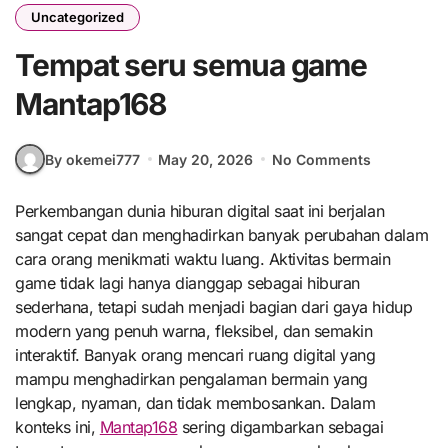
Uncategorized
Tempat seru semua game
Mantap168
By okemei777
May 20, 2026
No Comments
Perkembangan dunia hiburan digital saat ini berjalan
sangat cepat dan menghadirkan banyak perubahan dalam
cara orang menikmati waktu luang. Aktivitas bermain
game tidak lagi hanya dianggap sebagai hiburan
sederhana, tetapi sudah menjadi bagian dari gaya hidup
modern yang penuh warna, fleksibel, dan semakin
interaktif. Banyak orang mencari ruang digital yang
mampu menghadirkan pengalaman bermain yang
lengkap, nyaman, dan tidak membosankan. Dalam
konteks ini,
Mantap168
sering digambarkan sebagai