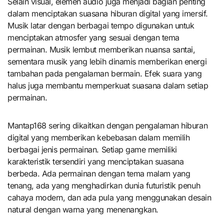
Selain visual, elemen audio juga menjadi bagian penting
dalam menciptakan suasana hiburan digital yang imersif.
Musik latar dengan berbagai tempo digunakan untuk
menciptakan atmosfer yang sesuai dengan tema
permainan. Musik lembut memberikan nuansa santai,
sementara musik yang lebih dinamis memberikan energi
tambahan pada pengalaman bermain. Efek suara yang
halus juga membantu memperkuat suasana dalam setiap
permainan.
Mantap168 sering dikaitkan dengan pengalaman hiburan
digital yang memberikan kebebasan dalam memilih
berbagai jenis permainan. Setiap game memiliki
karakteristik tersendiri yang menciptakan suasana
berbeda. Ada permainan dengan tema malam yang
tenang, ada yang menghadirkan dunia futuristik penuh
cahaya modern, dan ada pula yang menggunakan desain
natural dengan warna yang menenangkan.