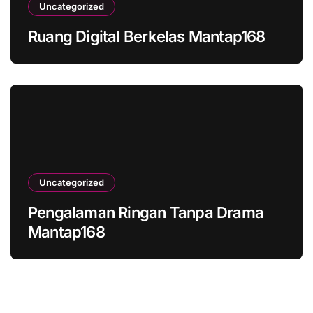
Uncategorized
Ruang Digital Berkelas Mantap168
Uncategorized
Pengalaman Ringan Tanpa Drama
Mantap168