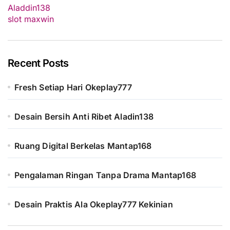
Aladdin138
slot maxwin
Recent Posts
Fresh Setiap Hari Okeplay777
Desain Bersih Anti Ribet Aladin138
Ruang Digital Berkelas Mantap168
Pengalaman Ringan Tanpa Drama Mantap168
Desain Praktis Ala Okeplay777 Kekinian