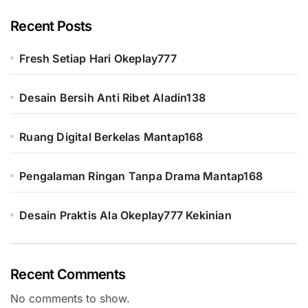
Recent Posts
Fresh Setiap Hari Okeplay777
Desain Bersih Anti Ribet Aladin138
Ruang Digital Berkelas Mantap168
Pengalaman Ringan Tanpa Drama Mantap168
Desain Praktis Ala Okeplay777 Kekinian
Recent Comments
No comments to show.