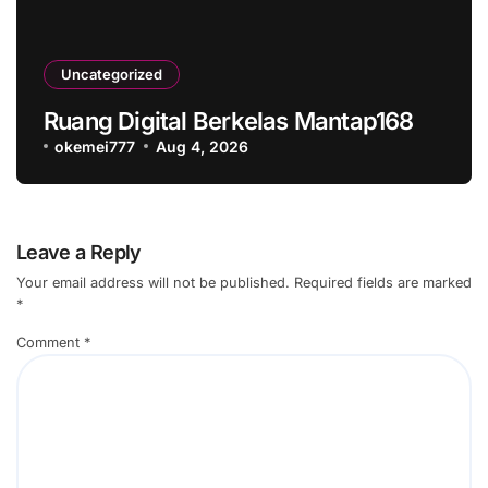
Uncategorized
Ruang Digital Berkelas Mantap168
okemei777
Aug 4, 2026
Leave a Reply
Your email address will not be published.
Required fields are marked
*
Comment
*