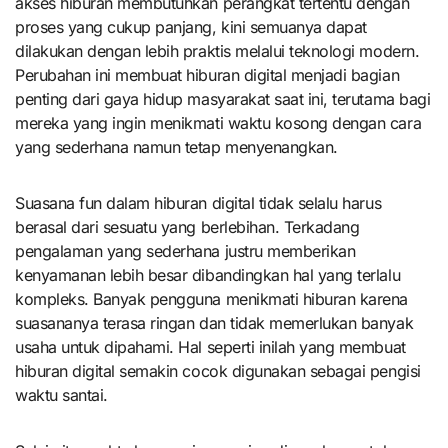
akses hiburan membutuhkan perangkat tertentu dengan
proses yang cukup panjang, kini semuanya dapat
dilakukan dengan lebih praktis melalui teknologi modern.
Perubahan ini membuat hiburan digital menjadi bagian
penting dari gaya hidup masyarakat saat ini, terutama bagi
mereka yang ingin menikmati waktu kosong dengan cara
yang sederhana namun tetap menyenangkan.
Suasana fun dalam hiburan digital tidak selalu harus
berasal dari sesuatu yang berlebihan. Terkadang
pengalaman yang sederhana justru memberikan
kenyamanan lebih besar dibandingkan hal yang terlalu
kompleks. Banyak pengguna menikmati hiburan karena
suasananya terasa ringan dan tidak memerlukan banyak
usaha untuk dipahami. Hal seperti inilah yang membuat
hiburan digital semakin cocok digunakan sebagai pengisi
waktu santai.