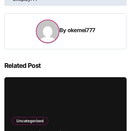
By
okemei777
Related Post
Uncategorized