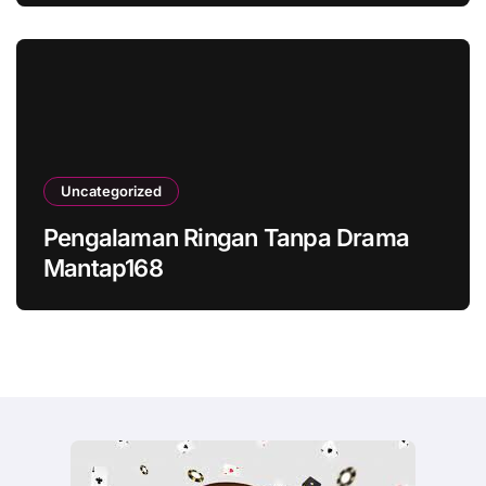
Uncategorized
Pengalaman Ringan Tanpa Drama
Mantap168