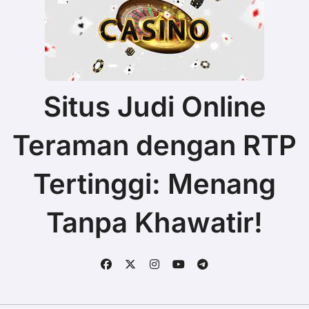
Situs Judi Online
Teraman dengan RTP
Tertinggi: Menang
Tanpa Khawatir!