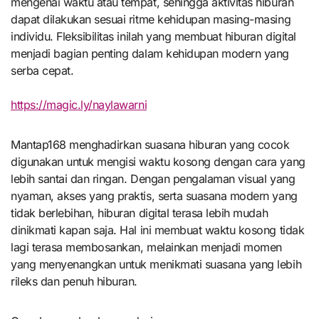
mengenai waktu atau tempat, sehingga aktivitas hiburan
dapat dilakukan sesuai ritme kehidupan masing-masing
individu. Fleksibilitas inilah yang membuat hiburan digital
menjadi bagian penting dalam kehidupan modern yang
serba cepat.
https://magic.ly/naylawarni
Mantap168 menghadirkan suasana hiburan yang cocok
digunakan untuk mengisi waktu kosong dengan cara yang
lebih santai dan ringan. Dengan pengalaman visual yang
nyaman, akses yang praktis, serta suasana modern yang
tidak berlebihan, hiburan digital terasa lebih mudah
dinikmati kapan saja. Hal ini membuat waktu kosong tidak
lagi terasa membosankan, melainkan menjadi momen
yang menyenangkan untuk menikmati suasana yang lebih
rileks dan penuh hiburan.