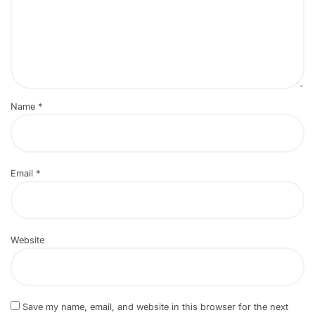
Name
*
Email
*
Website
Save my name, email, and website in this browser for the next