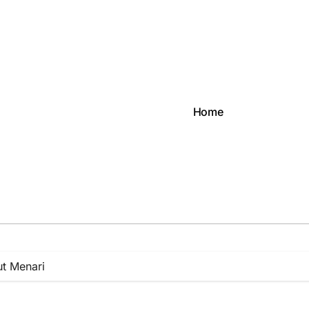
Home
ut Menari