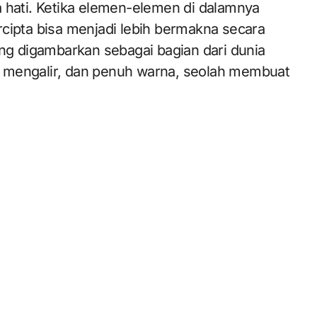
ati. Ketika elemen-elemen di dalamnya
rcipta bisa menjadi lebih bermakna secara
ing digambarkan sebagai bagian dari dunia
 mengalir, dan penuh warna, seolah membuat