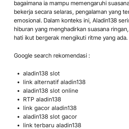
bagaimana ia mampu memengaruhi suasana h
bekerja secara selaras, pengalaman yang te
emosional. Dalam konteks ini, Aladin138 ser
hiburan yang menghadirkan suasana ringan,
hati ikut bergerak mengikuti ritme yang ada.
Google search rekomendasi :
aladin138 slot
link alternatif aladin138
aladin138 slot online
RTP aladin138
link gacor aladin138
aladin138 slot gacor
link terbaru aladin138