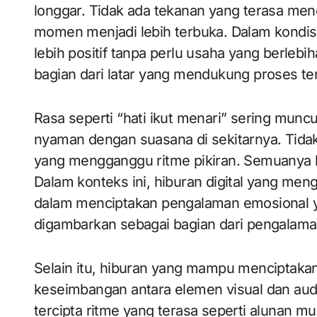
longgar. Tidak ada tekanan yang terasa me
momen menjadi lebih terbuka. Dalam kondisi 
lebih positif tanpa perlu usaha yang berlebi
bagian dari latar yang mendukung proses te
Rasa seperti “hati ikut menari” sering mun
nyaman dengan suasana di sekitarnya. Tidak
yang mengganggu ritme pikiran. Semuanya be
Dalam konteks ini, hiburan digital yang men
dalam menciptakan pengalaman emosional ya
digambarkan sebagai bagian dari pengalama
Selain itu, hiburan yang mampu menciptakan
keseimbangan antara elemen visual dan audi
tercipta ritme yang terasa seperti alunan mu