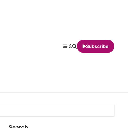
Subscribe
Search