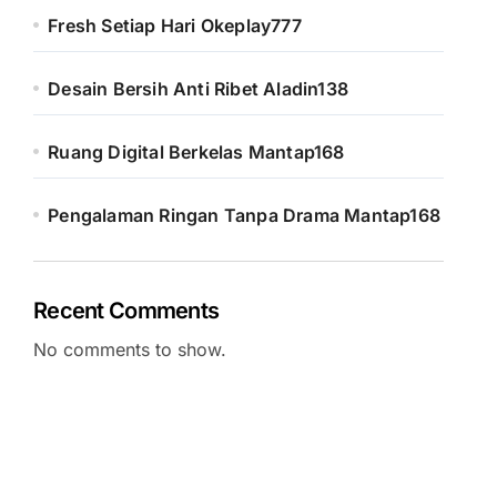
Fresh Setiap Hari Okeplay777
Desain Bersih Anti Ribet Aladin138
Ruang Digital Berkelas Mantap168
Pengalaman Ringan Tanpa Drama Mantap168
Recent Comments
No comments to show.