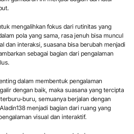
but.
ntuk mengalihkan fokus dari rutinitas yang
 dalam pola yang sama, rasa jenuh bisa muncul
al dan interaksi, suasana bisa berubah menjadi
igambarkan sebagai bagian dari pengalaman
lus.
n penting dalam membentuk pengalaman
galir dengan baik, maka suasana yang tercipta
 terburu-buru, semuanya berjalan dengan
ladin138 menjadi bagian dari ruang yang
engalaman visual dan interaktif.