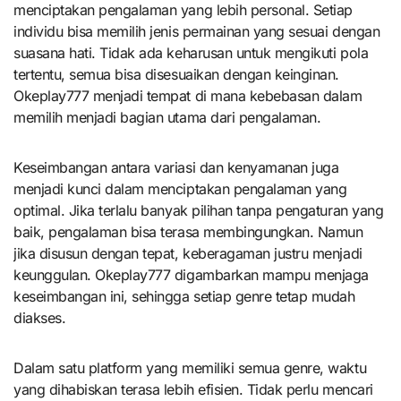
menciptakan pengalaman yang lebih personal. Setiap
individu bisa memilih jenis permainan yang sesuai dengan
suasana hati. Tidak ada keharusan untuk mengikuti pola
tertentu, semua bisa disesuaikan dengan keinginan.
Okeplay777 menjadi tempat di mana kebebasan dalam
memilih menjadi bagian utama dari pengalaman.
Keseimbangan antara variasi dan kenyamanan juga
menjadi kunci dalam menciptakan pengalaman yang
optimal. Jika terlalu banyak pilihan tanpa pengaturan yang
baik, pengalaman bisa terasa membingungkan. Namun
jika disusun dengan tepat, keberagaman justru menjadi
keunggulan. Okeplay777 digambarkan mampu menjaga
keseimbangan ini, sehingga setiap genre tetap mudah
diakses.
Dalam satu platform yang memiliki semua genre, waktu
yang dihabiskan terasa lebih efisien. Tidak perlu mencari