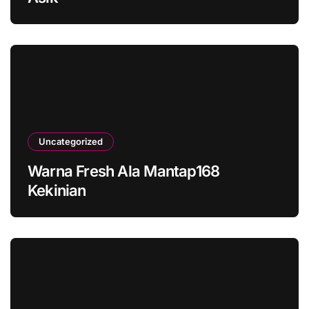
Uncategorized
Warna Fresh Ala Mantap168
Kekinian