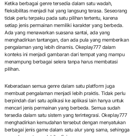
Ketika berbagai genre tersedia dalam satu wadah,
fleksibilitas menjadi hal yang langsung terasa. Seseorang
tidak perlu terpaku pada satu pilihan tertentu, karena
setiap jenis permainan memiliki karakter yang berbeda.
Ada yang menawarkan suasana santai, ada yang
menghadirkan tantangan, dan ada pula yang memberikan
pengalaman yang lebih dinamis. Okeplay777 dalam
konteks ini menjadi gambaran dari tempat yang mampu
menampung berbagai selera tanpa harus membatasi
pilihan.
Keberadaan semua genre dalam satu platform juga
membuat pengalaman menjadi lebih praktis. Tidak perlu
berpindah dari satu aplikasi ke aplikasi lain hanya untuk
mencari jenis permainan yang berbeda. Semua sudah
tersedia dalam satu sistem yang terintegrasi. Okeplay777
menghadirkan kemudahan tersebut dengan menyatukan
berbagai jenis game dalam satu alur yang sama, sehingga