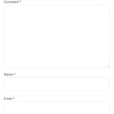
Comment
*
Name
*
Email
*