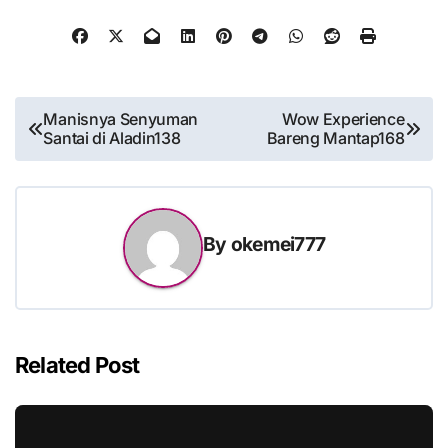
Post
Manisnya Senyuman
Wow Experience
Santai di Aladin138
Bareng Mantap168
navigation
By
okemei777
Related Post