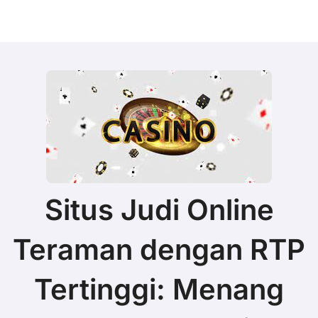
Situs Judi Online
Teraman dengan RTP
Tertinggi: Menang