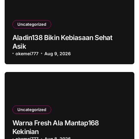
Uncategorized
Aladin138 Bikin Kebiasaan Sehat
Asik
okemei777
Aug 9, 2026
Uncategorized
Warna Fresh Ala Mantap168
Kekinian
okemei777
Aug 8, 2026