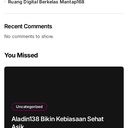
Ruang Digital Berkelas Mantap168
Recent Comments
No comments to show.
You Missed
Uncategorized
Aladin138 Bikin Kebiasaan Sehat
Asik