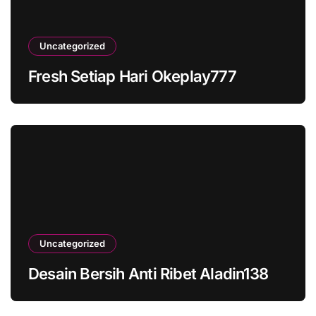
Uncategorized
Fresh Setiap Hari Okeplay777
Uncategorized
Desain Bersih Anti Ribet Aladin138