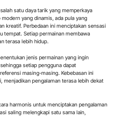
salah satu daya tarik yang memperkaya
modern yang dinamis, ada pula yang
 kreatif. Perbedaan ini menciptakan sensasi
satu tempat. Setiap permainan membawa
 terasa lebih hidup.
nentukan jenis permainan yang ingin
, sehingga setiap pengguna dapat
eferensi masing-masing. Kebebasan ini
i, menjadikan pengalaman terasa lebih dekat
secara harmonis untuk menciptakan pengalaman
gasi saling melengkapi satu sama lain,