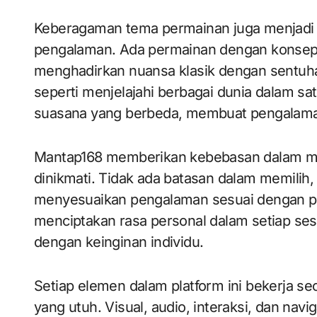
Keberagaman tema permainan juga menjadi 
pengalaman. Ada permainan dengan konsep 
menghadirkan nuansa klasik dengan sentuhan
seperti menjelajahi berbagai dunia dalam 
suasana yang berbeda, membuat pengalaman
Mantap168 memberikan kebebasan dalam me
dinikmati. Tidak ada batasan dalam memilih
menyesuaikan pengalaman sesuai dengan pr
menciptakan rasa personal dalam setiap ses
dengan keinginan individu.
Setiap elemen dalam platform ini bekerja 
yang utuh. Visual, audio, interaksi, dan navi