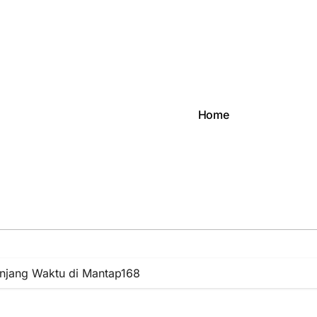
Home
njang Waktu di Mantap168