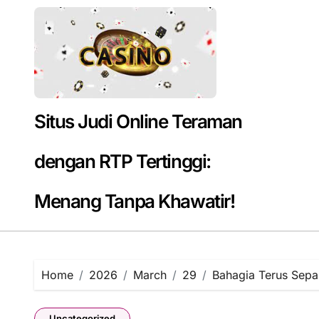
Skip
to
content
Situs Judi Online Teraman
dengan RTP Tertinggi:
Menang Tanpa Khawatir!
Home
2026
March
29
Bahagia Terus Sepa
Uncategorized