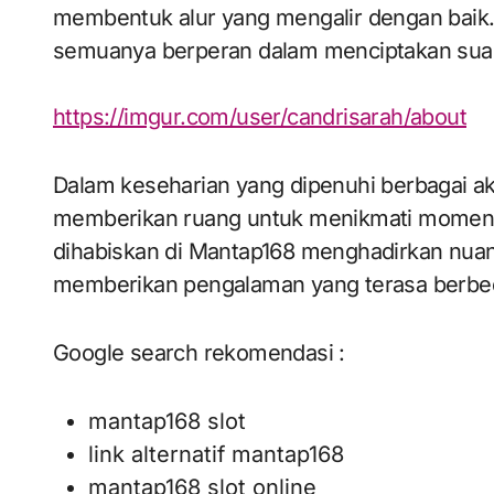
membentuk alur yang mengalir dengan baik. 
semuanya berperan dalam menciptakan sua
https://imgur.com/user/candrisarah/about
Dalam keseharian yang dipenuhi berbagai akti
memberikan ruang untuk menikmati momen y
dihabiskan di Mantap168 menghadirkan nuan
memberikan pengalaman yang terasa berbed
Google search rekomendasi :
mantap168 slot
link alternatif mantap168
mantap168 slot online