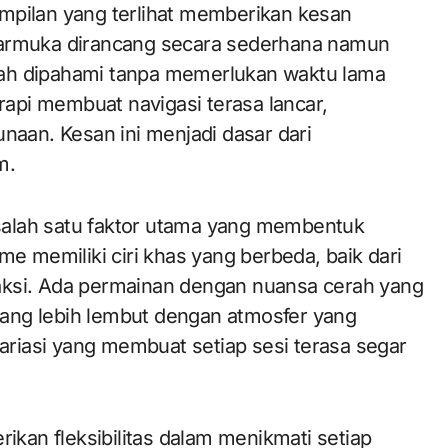
mpilan yang terlihat memberikan kesan
tarmuka dirancang secara sederhana namun
dah dipahami tanpa memerlukan waktu lama
api membuat navigasi terasa lancar,
an. Kesan ini menjadi dasar dari
m.
salah satu faktor utama yang membentuk
 memiliki ciri khas yang berbeda, baik dari
aksi. Ada permainan dengan nuansa cerah yang
ang lebih lembut dengan atmosfer yang
riasi yang membuat setiap sesi terasa segar
an fleksibilitas dalam menikmati setiap