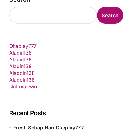
Search
Okeplay777
Aladin138
Aladin138
Aladin138
Aladdin138
Aladdin138
slot maxwin
Recent Posts
Fresh Setiap Hari Okeplay777