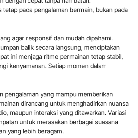
an dengan cepat tanpa hambatan.
 tetap pada pengalaman bermain, bukan pada
ncang agar responsif dan mudah dipahami.
 umpan balik secara langsung, menciptakan
at ini menjaga ritme permainan tetap stabil,
angi kenyamanan. Setiap momen dalam
rkan pengalaman yang mampu memberikan
ermainan dirancang untuk menghadirkan nuansa
io, maupun interaksi yang ditawarkan. Variasi
mpatan untuk merasakan berbagai suasana
an yang lebih beragam.