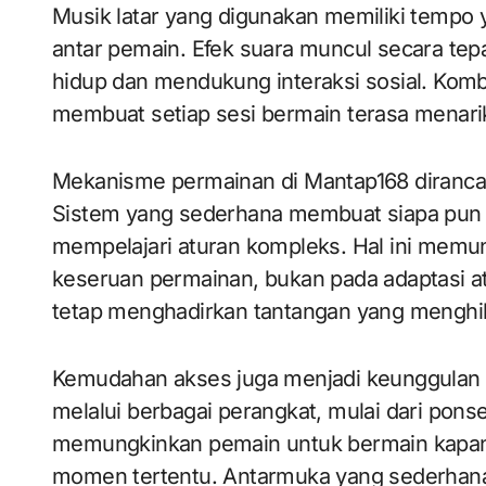
Musik latar yang digunakan memiliki tempo
antar pemain. Efek suara muncul secara tepa
hidup dan mendukung interaksi sosial. Komb
membuat setiap sesi bermain terasa menari
Mekanisme permainan di Mantap168 diranca
Sistem yang sederhana membuat siapa pun 
mempelajari aturan kompleks. Hal ini memun
keseruan permainan, bukan pada adaptasi atu
tetap menghadirkan tantangan yang menghi
Kemudahan akses juga menjadi keunggulan p
melalui berbagai perangkat, mulai dari ponsel,
memungkinkan pemain untuk bermain kapan 
momen tertentu. Antarmuka yang sederh