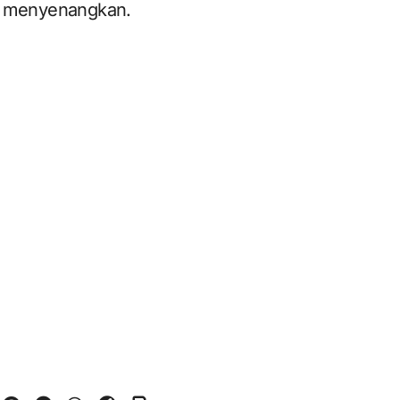
an menyenangkan.