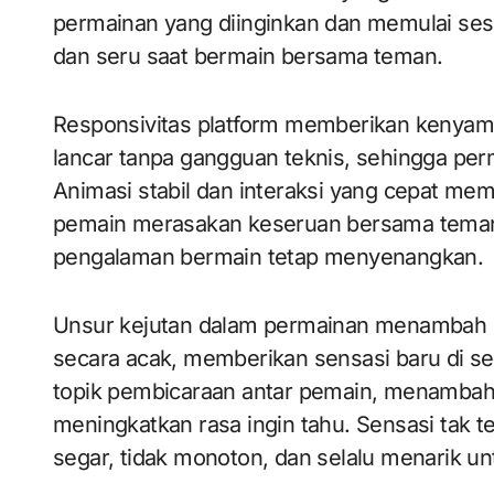
permainan yang diinginkan dan memulai ses
dan seru saat bermain bersama teman.
Responsivitas platform memberikan kenyama
lancar tanpa gangguan teknis, sehingga pe
Animasi stabil dan interaksi yang cepat me
pemain merasakan keseruan bersama teman t
pengalaman bermain tetap menyenangkan.
Unsur kejutan dalam permainan menambah ke
secara acak, memberikan sensasi baru di set
topik pembicaraan antar pemain, menambah i
meningkatkan rasa ingin tahu. Sensasi tak 
segar, tidak monoton, dan selalu menarik u