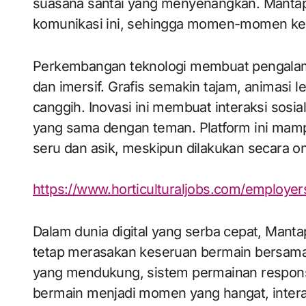
suasana santai yang menyenangkan. Manta
komunikasi ini, sehingga momen-momen keci
Perkembangan teknologi membuat pengalama
dan imersif. Grafis semakin tajam, animasi
canggih. Inovasi ini membuat interaksi sosial
yang sama dengan teman. Platform ini ma
seru dan asik, meskipun dilakukan secara on
https://www.horticulturaljobs.com/employer
Dalam dunia digital yang serba cepat, Man
tetap merasakan keseruan bermain bersama
yang mendukung, sistem permainan responsi
bermain menjadi momen yang hangat, inter