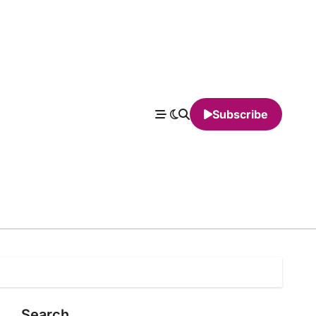
Subscribe
Search