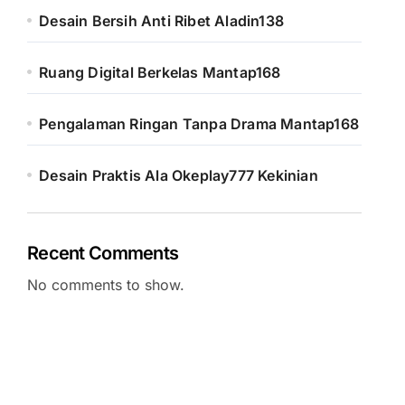
Desain Bersih Anti Ribet Aladin138
Ruang Digital Berkelas Mantap168
Pengalaman Ringan Tanpa Drama Mantap168
Desain Praktis Ala Okeplay777 Kekinian
Recent Comments
No comments to show.