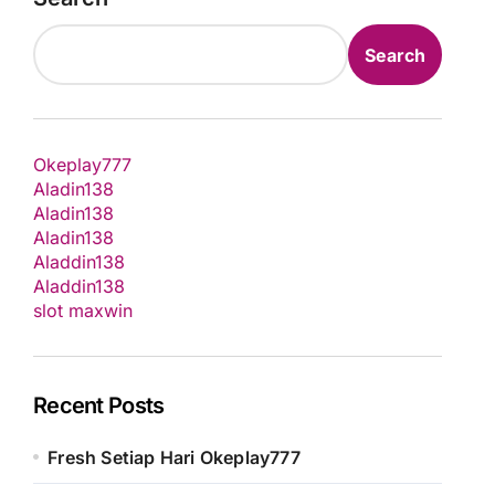
Search
Okeplay777
Aladin138
Aladin138
Aladin138
Aladdin138
Aladdin138
slot maxwin
Recent Posts
Fresh Setiap Hari Okeplay777