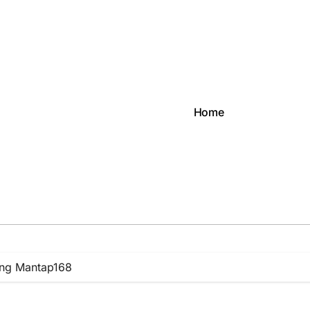
Home
eng Mantap168