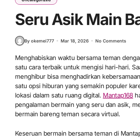
Seru Asik Main 
By okemei777
Mar 18, 2026
No Comments
Menghabiskan waktu bersama teman dengan kegiatan yang menyenangkan menjadi salah
satu cara terbaik untuk mengisi hari-hari.
menghibur bisa menghadirkan kebersamaan y
satu opsi hiburan yang semakin populer ka
lokasi dalam satu ruang digital.
Mantap168
ha
pengalaman bermain yang seru dan asik, 
bermain bareng teman secara virtual.
Keseruan bermain bersama teman di Mantap1