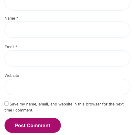
Name
*
Email
*
Website
Save my name, email, and website in this browser for the next
time I comment.