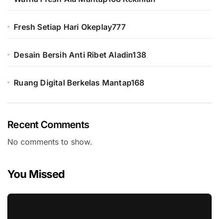
Fresh Setiap Hari Okeplay777
Desain Bersih Anti Ribet Aladin138
Ruang Digital Berkelas Mantap168
Recent Comments
No comments to show.
You Missed