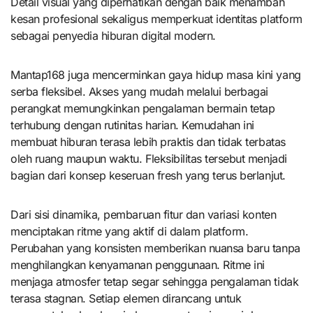
Detail visual yang diperhatikan dengan baik menambah
kesan profesional sekaligus memperkuat identitas platform
sebagai penyedia hiburan digital modern.
Mantap168 juga mencerminkan gaya hidup masa kini yang
serba fleksibel. Akses yang mudah melalui berbagai
perangkat memungkinkan pengalaman bermain tetap
terhubung dengan rutinitas harian. Kemudahan ini
membuat hiburan terasa lebih praktis dan tidak terbatas
oleh ruang maupun waktu. Fleksibilitas tersebut menjadi
bagian dari konsep keseruan fresh yang terus berlanjut.
Dari sisi dinamika, pembaruan fitur dan variasi konten
menciptakan ritme yang aktif di dalam platform.
Perubahan yang konsisten memberikan nuansa baru tanpa
menghilangkan kenyamanan penggunaan. Ritme ini
menjaga atmosfer tetap segar sehingga pengalaman tidak
terasa stagnan. Setiap elemen dirancang untuk