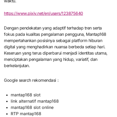
waktu.
https://www.pixiv.net/en/users/123875640
Dengan pendekatan yang adaptif terhadap tren serta
fokus pada kualitas pengalaman pengguna, Mantap168
mempertahankan posisinya sebagai platform hiburan
digital yang menghadirkan nuansa berbeda setiap hari.
Keseruan yang terus diperbarui menjadi identitas utama,
menciptakan pengalaman yang hidup, variatif, dan
berkelanjutan.
Google search rekomendasi :
mantap168 slot
link alternatif mantap168
mantap168 slot online
RTP mantap168