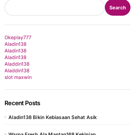
Search
Okeplay777
Aladin138
Aladin138
Aladin138
Aladdin138
Aladdin138
slot maxwin
Recent Posts
Aladin138 Bikin Kebiasaan Sehat Asik
Warna Fresh Ala Mantap168 Kekinian