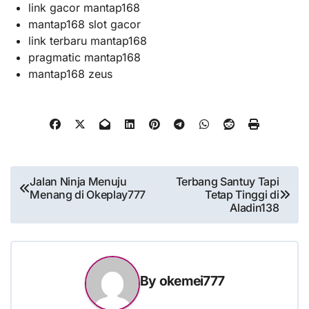
link gacor mantap168
mantap168 slot gacor
link terbaru mantap168
pragmatic mantap168
mantap168 zeus
Post
Jalan Ninja Menuju
Terbang Santuy Tapi
Menang di Okeplay777
Tetap Tinggi di
navigation
Aladin138
By
okemei777