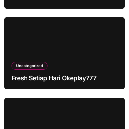
Uncategorized
Fresh Setiap Hari Okeplay777