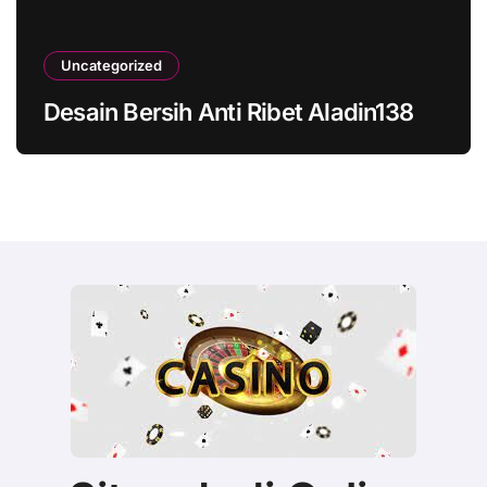
Uncategorized
Desain Bersih Anti Ribet Aladin138