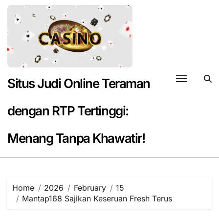
Skip
to
content
Situs Judi Online Teraman
dengan RTP Tertinggi:
Menang Tanpa Khawatir!
Home
2026
February
15
Mantap168 Sajikan Keseruan Fresh Terus