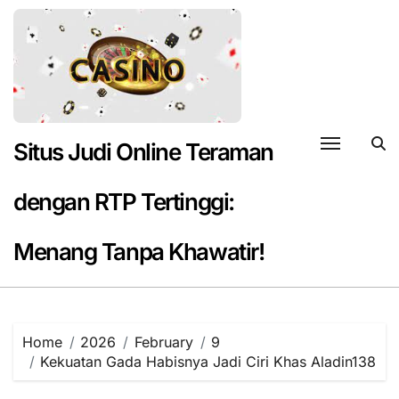
Skip
to
content
Situs Judi Online Teraman
dengan RTP Tertinggi:
Menang Tanpa Khawatir!
Home
2026
February
9
Kekuatan Gada Habisnya Jadi Ciri Khas Aladin138