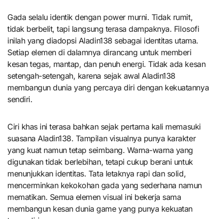
Gada selalu identik dengan power murni. Tidak rumit,
tidak berbelit, tapi langsung terasa dampaknya. Filosofi
inilah yang diadopsi Aladin138 sebagai identitas utama.
Setiap elemen di dalamnya dirancang untuk memberi
kesan tegas, mantap, dan penuh energi. Tidak ada kesan
setengah-setengah, karena sejak awal Aladin138
membangun dunia yang percaya diri dengan kekuatannya
sendiri.
Ciri khas ini terasa bahkan sejak pertama kali memasuki
suasana Aladin138. Tampilan visualnya punya karakter
yang kuat namun tetap seimbang. Warna-warna yang
digunakan tidak berlebihan, tetapi cukup berani untuk
menunjukkan identitas. Tata letaknya rapi dan solid,
mencerminkan kekokohan gada yang sederhana namun
mematikan. Semua elemen visual ini bekerja sama
membangun kesan dunia game yang punya kekuatan