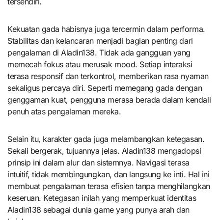
tersendiri.
Kekuatan gada habisnya juga tercermin dalam performa.
Stabilitas dan kelancaran menjadi bagian penting dari
pengalaman di Aladin138. Tidak ada gangguan yang
memecah fokus atau merusak mood. Setiap interaksi
terasa responsif dan terkontrol, memberikan rasa nyaman
sekaligus percaya diri. Seperti memegang gada dengan
genggaman kuat, pengguna merasa berada dalam kendali
penuh atas pengalaman mereka.
Selain itu, karakter gada juga melambangkan ketegasan.
Sekali bergerak, tujuannya jelas. Aladin138 mengadopsi
prinsip ini dalam alur dan sistemnya. Navigasi terasa
intuitif, tidak membingungkan, dan langsung ke inti. Hal ini
membuat pengalaman terasa efisien tanpa menghilangkan
keseruan. Ketegasan inilah yang memperkuat identitas
Aladin138 sebagai dunia game yang punya arah dan