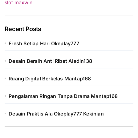
slot maxwin
Recent Posts
Fresh Setiap Hari Okeplay777
Desain Bersih Anti Ribet Aladin138
Ruang Digital Berkelas Mantap168
Pengalaman Ringan Tanpa Drama Mantap168
Desain Praktis Ala Okeplay777 Kekinian