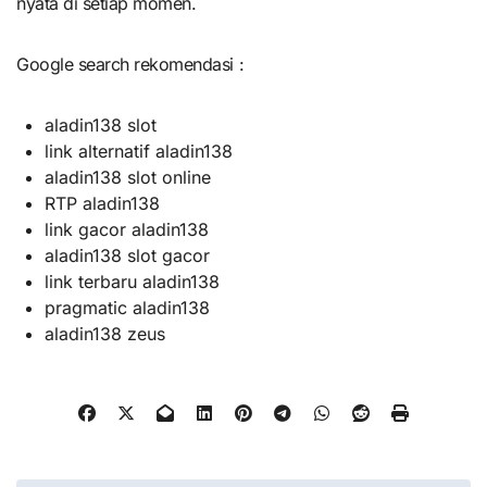
nyata di setiap momen.
Google search rekomendasi :
aladin138 slot
link alternatif aladin138
aladin138 slot online
RTP aladin138
link gacor aladin138
aladin138 slot gacor
link terbaru aladin138
pragmatic aladin138
aladin138 zeus