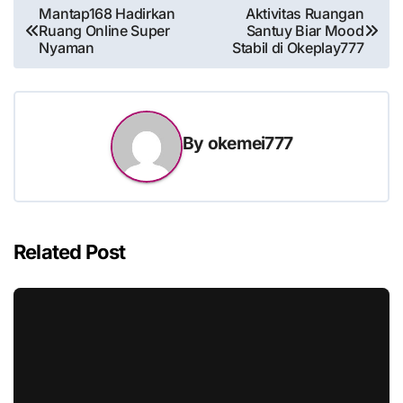
Post
Mantap168 Hadirkan
Aktivitas Ruangan
Ruang Online Super
Santuy Biar Mood
navigation
Nyaman
Stabil di Okeplay777
By
okemei777
Related Post