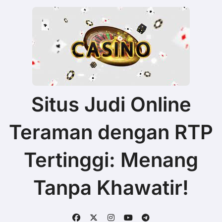
Situs Judi Online
Teraman dengan RTP
Tertinggi: Menang
Tanpa Khawatir!