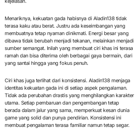
kejelasan.
Menariknya, kekuatan gada habisnya di Aladin138 tidak
terasa kaku atau berat. Justru ada keseimbangan yang
membuatnya tetap nyaman dinikmati. Energi besar yang
dibawa tidak berubah menjadi tekanan, melainkan menjadi
sumber semangat. Inilah yang membuat ciri khas ini terasa
ramah dan bisa diterima oleh berbagai gaya bermain, dari
yang santai hingga yang fokus penuh.
Ciri khas juga terlihat dari konsistensi. Aladin138 menjaga
identitas kekuatan gada ini di setiap aspek pengalaman.
Tidak ada perubahan drastis yang menghilangkan karakter
utama. Setiap pembaruan dan pengembangan tetap
berada dalam jalur yang sama, memperkuat kesan dunia
game yang solid dan punya pendirian. Konsistensi ini
membuat pengalaman terasa familiar namun tetap segar.