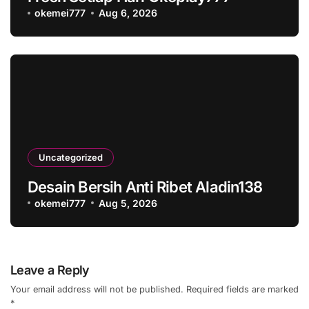
okemei777
Aug 6, 2026
Uncategorized
Desain Bersih Anti Ribet Aladin138
okemei777
Aug 5, 2026
Leave a Reply
Your email address will not be published.
Required fields are marked
*