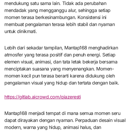
mendukung satu sama lain. Tidak ada perubahan
mendadak yang mengganggu alur, sehingga setiap
momen terasa berkesinambungan. Konsistensi ini
membuat pengalaman terasa lebih stabil dan nyaman
untuk dinikmati.
Lebih dari sekadar tampilan, Mantap168 menghadirkan
atmosfer yang terasa positif dan penuh energi. Setiap
elemen visual, animasi, dan tata letak bekerja bersama
menciptakan suasana yang menyenangkan. Momen-
momen kecil pun terasa berarti karena didukung oleh
pengalaman visual yang hidup dan tertata dengan baik.
https://gitlab.aicrowd.com/qiazeresti
Mantap168 menjadi tempat di mana semua momen seru
dapat dirayakan dengan nyaman. Perpaduan desain visual
modern, warna yang hidup, animasi halus, dan