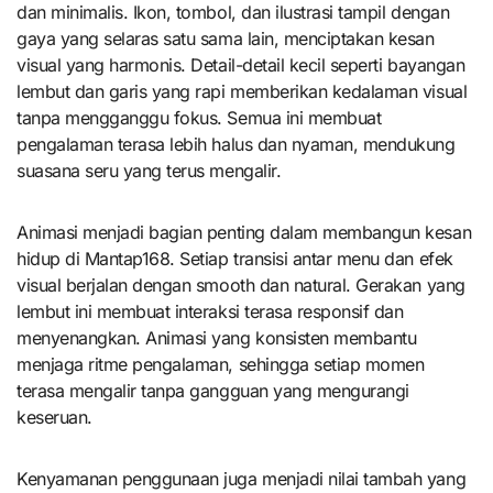
dan minimalis. Ikon, tombol, dan ilustrasi tampil dengan
gaya yang selaras satu sama lain, menciptakan kesan
visual yang harmonis. Detail-detail kecil seperti bayangan
lembut dan garis yang rapi memberikan kedalaman visual
tanpa mengganggu fokus. Semua ini membuat
pengalaman terasa lebih halus dan nyaman, mendukung
suasana seru yang terus mengalir.
Animasi menjadi bagian penting dalam membangun kesan
hidup di Mantap168. Setiap transisi antar menu dan efek
visual berjalan dengan smooth dan natural. Gerakan yang
lembut ini membuat interaksi terasa responsif dan
menyenangkan. Animasi yang konsisten membantu
menjaga ritme pengalaman, sehingga setiap momen
terasa mengalir tanpa gangguan yang mengurangi
keseruan.
Kenyamanan penggunaan juga menjadi nilai tambah yang