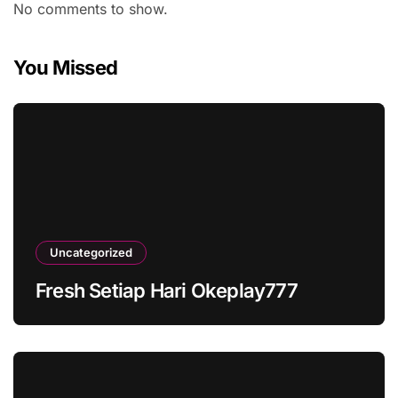
No comments to show.
You Missed
Uncategorized
Fresh Setiap Hari Okeplay777