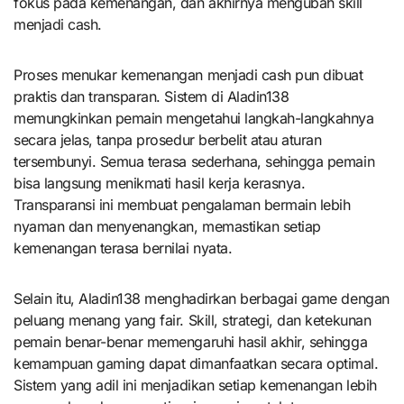
fokus pada kemenangan, dan akhirnya mengubah skill
menjadi cash.
Proses menukar kemenangan menjadi cash pun dibuat
praktis dan transparan. Sistem di Aladin138
memungkinkan pemain mengetahui langkah-langkahnya
secara jelas, tanpa prosedur berbelit atau aturan
tersembunyi. Semua terasa sederhana, sehingga pemain
bisa langsung menikmati hasil kerja kerasnya.
Transparansi ini membuat pengalaman bermain lebih
nyaman dan menyenangkan, memastikan setiap
kemenangan terasa bernilai nyata.
Selain itu, Aladin138 menghadirkan berbagai game dengan
peluang menang yang fair. Skill, strategi, dan ketekunan
pemain benar-benar memengaruhi hasil akhir, sehingga
kemampuan gaming dapat dimanfaatkan secara optimal.
Sistem yang adil ini menjadikan setiap kemenangan lebih