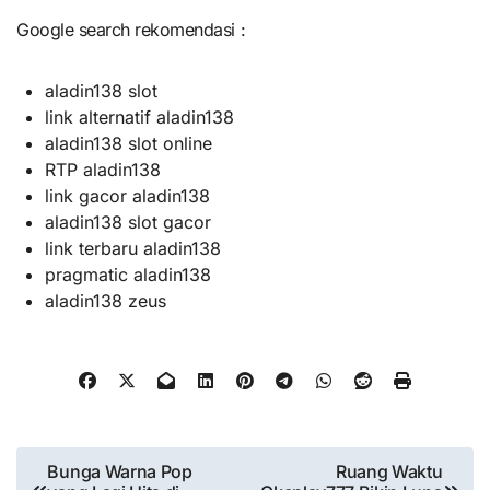
Google search rekomendasi :
aladin138 slot
link alternatif aladin138
aladin138 slot online
RTP aladin138
link gacor aladin138
aladin138 slot gacor
link terbaru aladin138
pragmatic aladin138
aladin138 zeus
Post
Bunga Warna Pop
Ruang Waktu