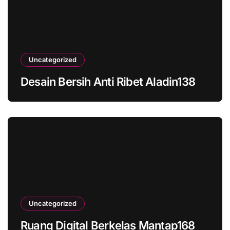
Uncategorized
Desain Bersih Anti Ribet Aladin138
Uncategorized
Ruang Digital Berkelas Mantap168