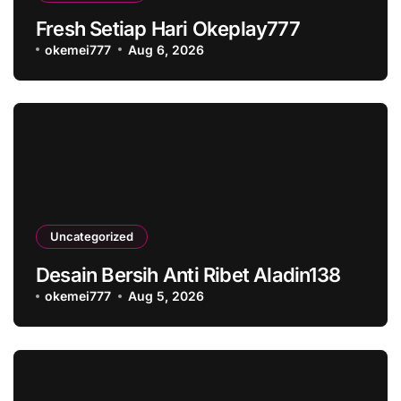
Fresh Setiap Hari Okeplay777
okemei777
Aug 6, 2026
Uncategorized
Desain Bersih Anti Ribet Aladin138
okemei777
Aug 5, 2026