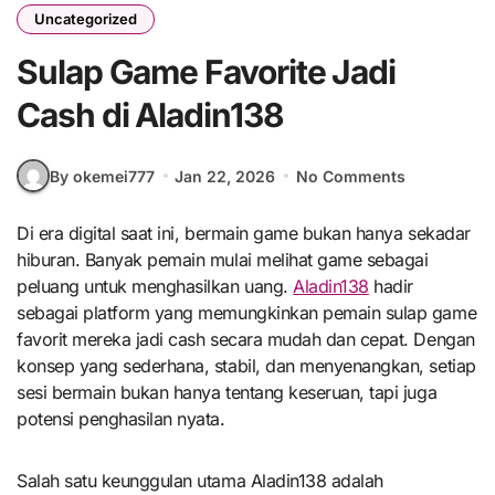
Uncategorized
Sulap Game Favorite Jadi
Cash di Aladin138
By okemei777
Jan 22, 2026
No Comments
Di era digital saat ini, bermain game bukan hanya sekadar
hiburan. Banyak pemain mulai melihat game sebagai
peluang untuk menghasilkan uang.
Aladin138
hadir
sebagai platform yang memungkinkan pemain sulap game
favorit mereka jadi cash secara mudah dan cepat. Dengan
konsep yang sederhana, stabil, dan menyenangkan, setiap
sesi bermain bukan hanya tentang keseruan, tapi juga
potensi penghasilan nyata.
Salah satu keunggulan utama Aladin138 adalah