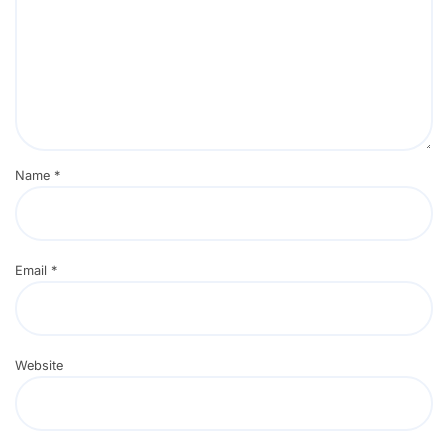
Name
*
Email
*
Website