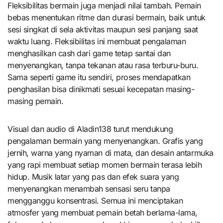
Fleksibilitas bermain juga menjadi nilai tambah. Pemain
bebas menentukan ritme dan durasi bermain, baik untuk
sesi singkat di sela aktivitas maupun sesi panjang saat
waktu luang. Fleksibilitas ini membuat pengalaman
menghasilkan cash dari game tetap santai dan
menyenangkan, tanpa tekanan atau rasa terburu-buru.
Sama seperti game itu sendiri, proses mendapatkan
penghasilan bisa dinikmati sesuai kecepatan masing-
masing pemain.
Visual dan audio di Aladin138 turut mendukung
pengalaman bermain yang menyenangkan. Grafis yang
jernih, warna yang nyaman di mata, dan desain antarmuka
yang rapi membuat setiap momen bermain terasa lebih
hidup. Musik latar yang pas dan efek suara yang
menyenangkan menambah sensasi seru tanpa
mengganggu konsentrasi. Semua ini menciptakan
atmosfer yang membuat pemain betah berlama-lama,