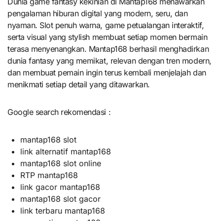
Dunia game fantasy kekinian di Mantap168 menawarkan
pengalaman hiburan digital yang modern, seru, dan
nyaman. Slot penuh warna, game petualangan interaktif,
serta visual yang stylish membuat setiap momen bermain
terasa menyenangkan. Mantap168 berhasil menghadirkan
dunia fantasy yang memikat, relevan dengan tren modern,
dan membuat pemain ingin terus kembali menjelajah dan
menikmati setiap detail yang ditawarkan.
Google search rekomendasi :
mantap168 slot
link alternatif mantap168
mantap168 slot online
RTP mantap168
link gacor mantap168
mantap168 slot gacor
link terbaru mantap168