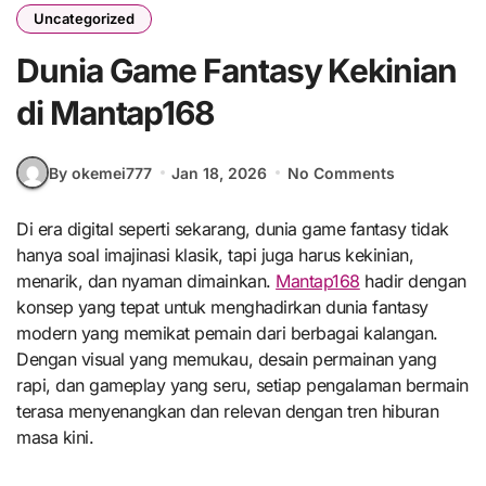
Uncategorized
Dunia Game Fantasy Kekinian
di Mantap168
By okemei777
Jan 18, 2026
No Comments
Di era digital seperti sekarang, dunia game fantasy tidak
hanya soal imajinasi klasik, tapi juga harus kekinian,
menarik, dan nyaman dimainkan.
Mantap168
hadir dengan
konsep yang tepat untuk menghadirkan dunia fantasy
modern yang memikat pemain dari berbagai kalangan.
Dengan visual yang memukau, desain permainan yang
rapi, dan gameplay yang seru, setiap pengalaman bermain
terasa menyenangkan dan relevan dengan tren hiburan
masa kini.