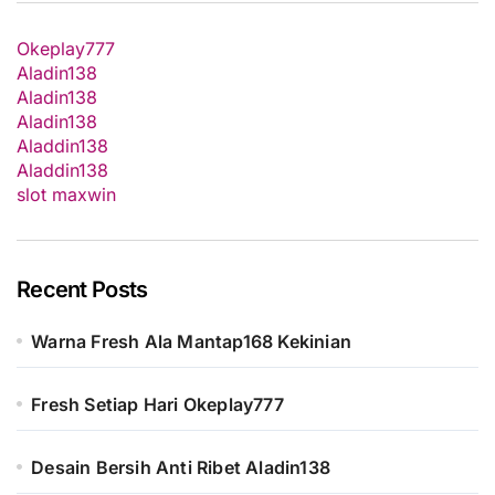
Okeplay777
Aladin138
Aladin138
Aladin138
Aladdin138
Aladdin138
slot maxwin
Recent Posts
Warna Fresh Ala Mantap168 Kekinian
Fresh Setiap Hari Okeplay777
Desain Bersih Anti Ribet Aladin138