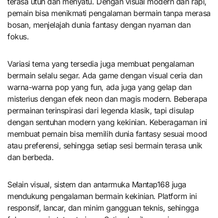
terasa utuh dan menyatu. Dengan visual modern dan rapi,
pemain bisa menikmati pengalaman bermain tanpa merasa
bosan, menjelajah dunia fantasy dengan nyaman dan
fokus.
Variasi tema yang tersedia juga membuat pengalaman
bermain selalu segar. Ada game dengan visual ceria dan
warna-warna pop yang fun, ada juga yang gelap dan
misterius dengan efek neon dan magis modern. Beberapa
permainan terinspirasi dari legenda klasik, tapi disulap
dengan sentuhan modern yang kekinian. Keberagaman ini
membuat pemain bisa memilih dunia fantasy sesuai mood
atau preferensi, sehingga setiap sesi bermain terasa unik
dan berbeda.
Selain visual, sistem dan antarmuka Mantap168 juga
mendukung pengalaman bermain kekinian. Platform ini
responsif, lancar, dan minim gangguan teknis, sehingga