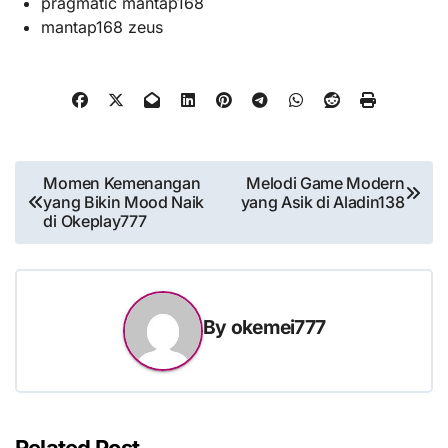
pragmatic mantap168
mantap168 zeus
Post
Momen Kemenangan
Melodi Game Modern
yang Bikin Mood Naik
yang Asik di Aladin138
navigation
di Okeplay777
By
okemei777
Related Post