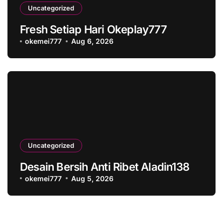
Uncategorized
Fresh Setiap Hari Okeplay777
okemei777
Aug 6, 2026
Uncategorized
Desain Bersih Anti Ribet Aladin138
okemei777
Aug 5, 2026