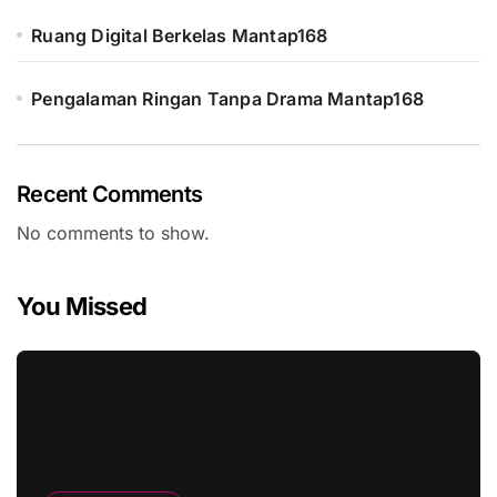
Ruang Digital Berkelas Mantap168
Pengalaman Ringan Tanpa Drama Mantap168
Recent Comments
No comments to show.
You Missed