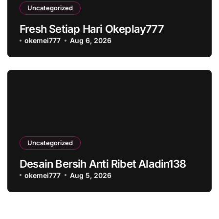
Uncategorized
Fresh Setiap Hari Okeplay777
okemei777
Aug 6, 2026
Uncategorized
Desain Bersih Anti Ribet Aladin138
okemei777
Aug 5, 2026