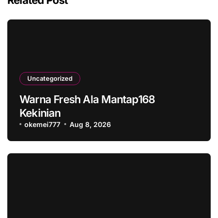
Uncategorized
Warna Fresh Ala Mantap168
Kekinian
okemei777
Aug 8, 2026