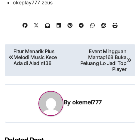
okeplay777 zeus
Post
Fitur Menarik Plus
Event Mingguan
Melodi Music Kece
Mantap168 Buka
navigation
Ada di Aladin138
Peluang Lo Jadi Top
Player
By
okemei777
Related Post