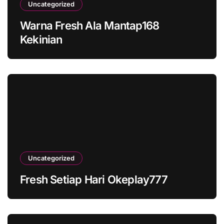
Uncategorized
Warna Fresh Ala Mantap168
Kekinian
Uncategorized
Fresh Setiap Hari Okeplay777