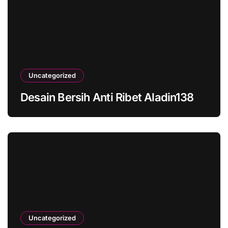
Uncategorized
Desain Bersih Anti Ribet Aladin138
Uncategorized