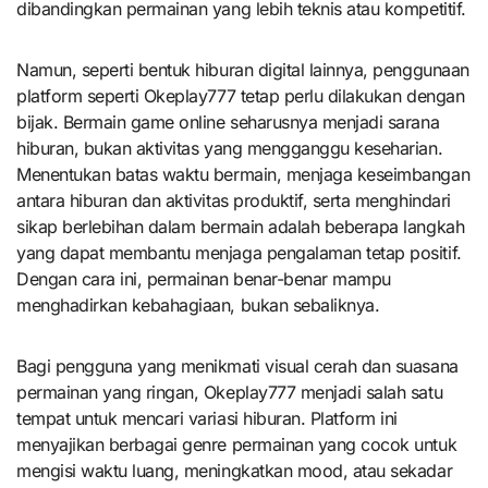
dibandingkan permainan yang lebih teknis atau kompetitif.
Namun, seperti bentuk hiburan digital lainnya, penggunaan
platform seperti Okeplay777 tetap perlu dilakukan dengan
bijak. Bermain game online seharusnya menjadi sarana
hiburan, bukan aktivitas yang mengganggu keseharian.
Menentukan batas waktu bermain, menjaga keseimbangan
antara hiburan dan aktivitas produktif, serta menghindari
sikap berlebihan dalam bermain adalah beberapa langkah
yang dapat membantu menjaga pengalaman tetap positif.
Dengan cara ini, permainan benar-benar mampu
menghadirkan kebahagiaan, bukan sebaliknya.
Bagi pengguna yang menikmati visual cerah dan suasana
permainan yang ringan, Okeplay777 menjadi salah satu
tempat untuk mencari variasi hiburan. Platform ini
menyajikan berbagai genre permainan yang cocok untuk
mengisi waktu luang, meningkatkan mood, atau sekadar