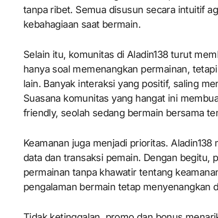
tanpa ribet. Semua disusun secara intuitif 
kebahagiaan saat bermain.
Selain itu, komunitas di Aladin138 turut mem
hanya soal memenangkan permainan, tetapi
lain. Banyak interaksi yang positif, salin
Suasana komunitas yang hangat ini membuat 
friendly, seolah sedang bermain bersama t
Keamanan juga menjadi prioritas. Aladin13
data dan transaksi pemain. Dengan begitu, 
permainan tanpa khawatir tentang keamanan.
pengalaman bermain tetap menyenangkan d
Tidak ketinggalan, promo dan bonus menari