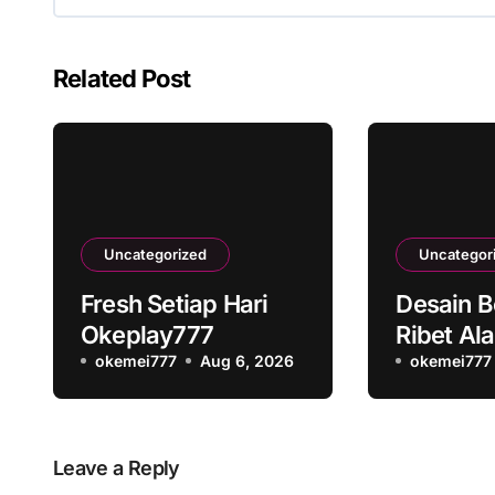
Related Post
Uncategorized
Uncategor
Fresh Setiap Hari
Desain B
Okeplay777
Ribet Al
okemei777
Aug 6, 2026
okemei777
Leave a Reply