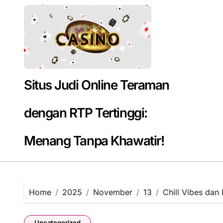
Skip
to
content
Situs Judi Online Teraman
dengan RTP Tertinggi:
Menang Tanpa Khawatir!
Home
2025
November
13
Chill Vibes da
Uncategorized