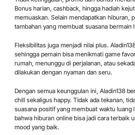
Bonus harian, cashback, hingga hadiah keju
memuaskan. Selain mendapatkan hiburan, p
tambahan yang membuat suasana bermain l
Fleksibilitas juga menjadi nilai plus. Aladi
sehingga pemain bisa menikmati game favorit
rumah, menunggu di perjalanan, atau sekada
dilakukan dengan nyaman dan seru.
Dengan semua keunggulan ini, Aladin138 be
chill sekaligus happy. Tidak ada tekanan, ti
suasana positif yang membuat waktu luang l
bahwa hiburan online bisa jadi cara terbaik
mood yang baik.