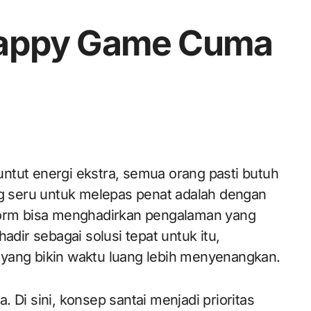
 Happy Game Cuma
ing seru untuk melepas penat adalah dengan
tform bisa menghadirkan pengalaman yang
hadir sebagai solusi tepat untuk itu,
 yang bikin waktu luang lebih menyenangkan.
 Di sini, konsep santai menjadi prioritas