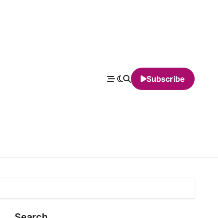
Subscribe
Search