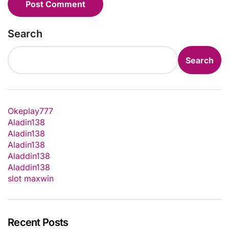
Search
Search
Okeplay777
Aladin138
Aladin138
Aladin138
Aladdin138
Aladdin138
slot maxwin
Recent Posts