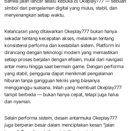
bahwa jalan lancar selalu kebuka di Okeplay777 — sebuah
simbol dari pengalaman digital yang mulus, stabil, dan
menyenangkan setiap waktu.
Kelancaran yang ditawarkan Okeplay777 bukan hanya
sekadar tentang kecepatan akses, melainkan tentang
konsistensi performa dan kestabilan sistem. Platform ini
dirancang dengan teknologi modern yang memastikan
setiap proses berjalan dengan efisien, mulai dari navigasi
antar menu hingga saat bermain game. Dengan performa
yang stabil, pengguna dapat menikmati pengalaman
hiburan tanpa gangguan teknis yang biasanya
mengganggu suasana. Inilah yang membuat Okeplay777
tampil berbeda — bukan hanya cepat, tetapi juga halus
dan nyaman.
Selain performa sistem, desain antarmuka Okeplay777
juga berperan besar dalam menciptakan kesan “jalan