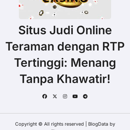
Situs Judi Online
Teraman dengan RTP
Tertinggi: Menang
Tanpa Khawatir!
Copyright © All rights reserved
|
BlogData
by