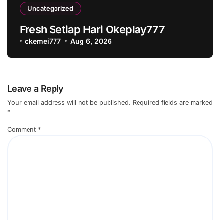
Uncategorized
Fresh Setiap Hari Okeplay777
okemei777
Aug 6, 2026
Leave a Reply
Your email address will not be published.
Required fields are marked
*
Comment
*