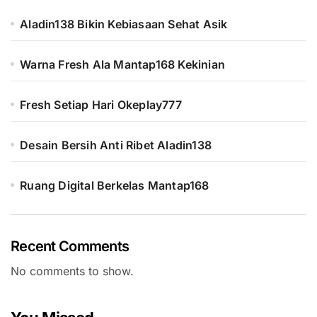
Aladin138 Bikin Kebiasaan Sehat Asik
Warna Fresh Ala Mantap168 Kekinian
Fresh Setiap Hari Okeplay777
Desain Bersih Anti Ribet Aladin138
Ruang Digital Berkelas Mantap168
Recent Comments
No comments to show.