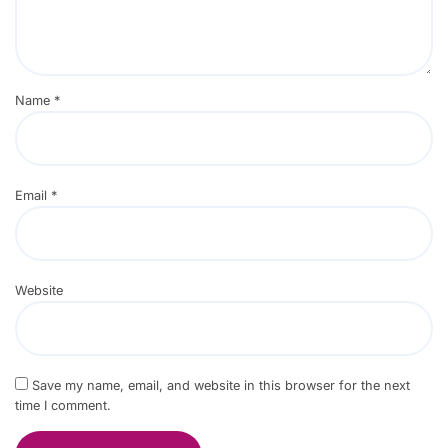
Name
*
Email
*
Website
Save my name, email, and website in this browser for the next
time I comment.