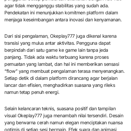
agar tidak mengganggu stabilitas yang sudah ada.
Pendekatan ini menunjukkan komitmen platform dalam
menjaga keseimbangan antara inovasi dan kenyamanan.
Dari sisi pengalaman, Okeplay777 juga dikenal karena
transisi yang mulus antar aktivitas. Pengguna dapat
berpindah dari satu game ke game lain tanpa jeda
panjang. Tidak ada waktu terbuang karena proses
pemuatan yang lambat, dan hal ini memberikan sensasi
“flow” yang membuat pengalaman terasa menyenangkan.
Setiap detik di dalam platform dirancang agar berjalan
lancar dan efisien, menghadirkan suasana yang rileks
namun tetap penuh energi.
Selain kelancaran teknis, suasana positif dan tampilan
visual Okeplay777 juga menambah nilai tersendiri. Desain
yang berwarna cerah namun elegan menciptakan nuansa
optimis di setiap sesi bermain. Efek suara dan animasi