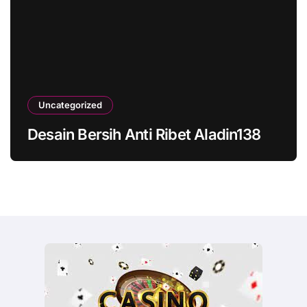
Uncategorized
Desain Bersih Anti Ribet Aladin138