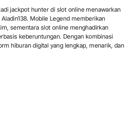
adi jackpot hunter di slot online menawarkan
i Aladin138. Mobile Legend memberikan
 tim, sementara slot online menghadirkan
berbasis keberuntungan. Dengan kombinasi
orm hiburan digital yang lengkap, menarik, dan