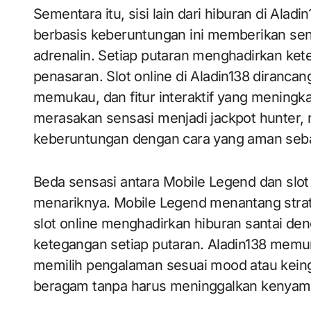
Sementara itu, sisi lain dari hiburan di Alad
berbasis keberuntungan ini memberikan se
adrenalin. Setiap putaran menghadirkan ke
penasaran. Slot online di Aladin138 diranca
memukau, dan fitur interaktif yang meningk
merasakan sensasi menjadi jackpot hunter, 
keberuntungan dengan cara yang aman sebaga
Beda sensasi antara Mobile Legend dan slot
menariknya. Mobile Legend menantang strate
slot online menghadirkan hiburan santai d
ketegangan setiap putaran. Aladin138 mem
memilih pengalaman sesuai mood atau keing
beragam tanpa harus meninggalkan kenyama