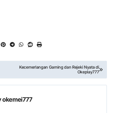
Kecemerlangan Gaming dan Rejeki Nyata di
Okeplay777
y
okemei777