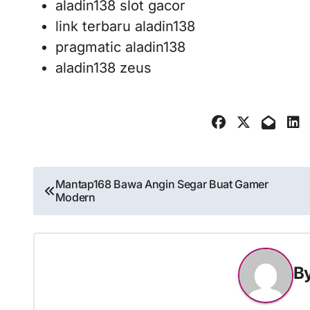
aladin138 slot gacor
link terbaru aladin138
pragmatic aladin138
aladin138 zeus
Post
Mantap168 Bawa Angin Segar Buat Gamer
Modern
navigation
B