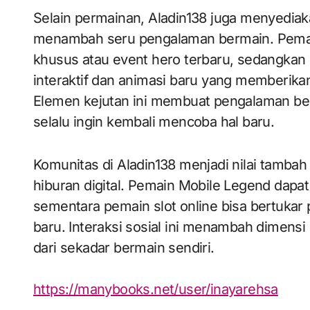
Selain permainan, Aladin138 juga menyediak
menambah seru pengalaman bermain. Pemai
khusus atau event hero terbaru, sedangkan 
interaktif dan animasi baru yang memberika
Elemen kejutan ini membuat pengalaman be
selalu ingin kembali mencoba hal baru.
Komunitas di Aladin138 menjadi nilai tambah
hiburan digital. Pemain Mobile Legend dapat s
sementara pemain slot online bisa bertukar 
baru. Interaksi sosial ini menambah dimensi s
dari sekadar bermain sendiri.
https://manybooks.net/user/inayarehsa