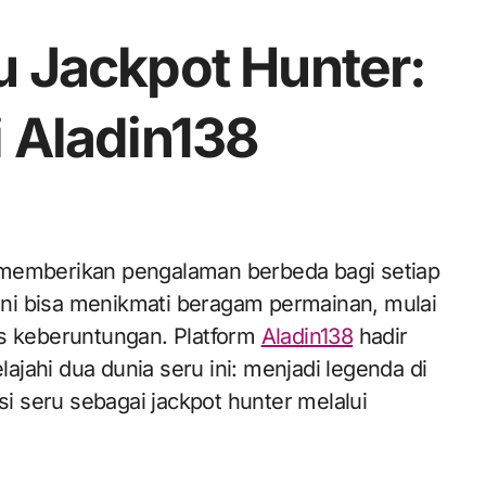
u Jackpot Hunter:
i Aladin138
ni bisa menikmati beragam permainan, mulai
is keberuntungan. Platform
Aladin138
hadir
jahi dua dunia seru ini: menjadi legenda di
 seru sebagai jackpot hunter melalui