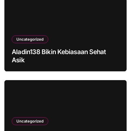
Uncategorized
Aladin138 Bikin Kebiasaan Sehat
Asik
Uncategorized