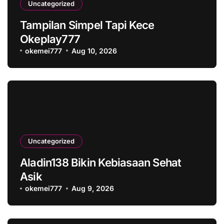
Uncategorized
Tampilan Simpel Tapi Kece
Okeplay777
okemei777
Aug 10, 2026
Uncategorized
Aladin138 Bikin Kebiasaan Sehat
Asik
okemei777
Aug 9, 2026