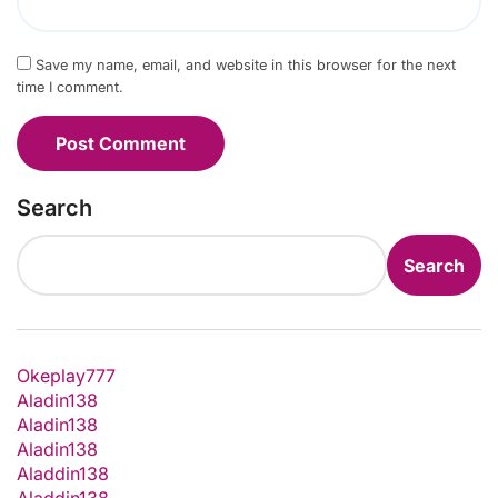
Save my name, email, and website in this browser for the next
time I comment.
Search
Search
Okeplay777
Aladin138
Aladin138
Aladin138
Aladdin138