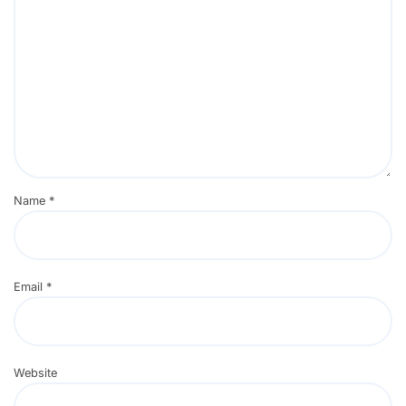
Name
*
Email
*
Website