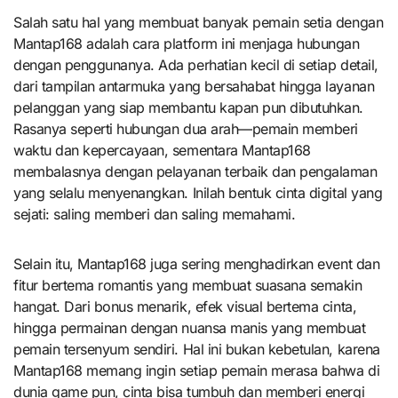
Salah satu hal yang membuat banyak pemain setia dengan
Mantap168 adalah cara platform ini menjaga hubungan
dengan penggunanya. Ada perhatian kecil di setiap detail,
dari tampilan antarmuka yang bersahabat hingga layanan
pelanggan yang siap membantu kapan pun dibutuhkan.
Rasanya seperti hubungan dua arah—pemain memberi
waktu dan kepercayaan, sementara Mantap168
membalasnya dengan pelayanan terbaik dan pengalaman
yang selalu menyenangkan. Inilah bentuk cinta digital yang
sejati: saling memberi dan saling memahami.
Selain itu, Mantap168 juga sering menghadirkan event dan
fitur bertema romantis yang membuat suasana semakin
hangat. Dari bonus menarik, efek visual bertema cinta,
hingga permainan dengan nuansa manis yang membuat
pemain tersenyum sendiri. Hal ini bukan kebetulan, karena
Mantap168 memang ingin setiap pemain merasa bahwa di
dunia game pun, cinta bisa tumbuh dan memberi energi