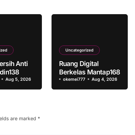
ized
Uncategorized
ersih Anti
Ruang Digital
adin138
Berkelas Mantap168
Aug 5, 2026
okemei777
Aug 4, 2026
ields are marked
*