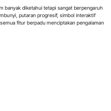
m banyak diketahui tetapi sangat berpengaruh
unyi, putaran progresif, simbol interaktif
if, semua fitur berpadu menciptakan pengalaman