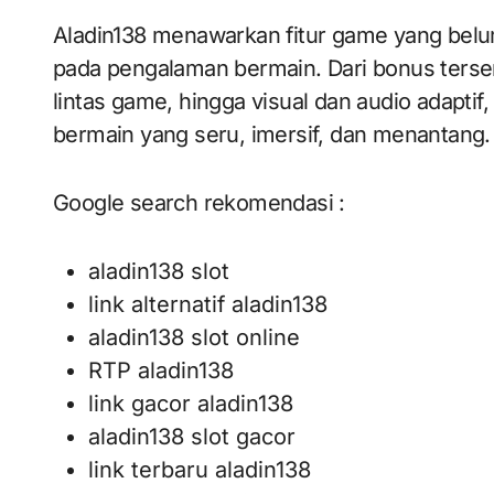
Aladin138 menawarkan fitur game yang belu
pada pengalaman bermain. Dari bonus tersemb
lintas game, hingga visual dan audio adapt
bermain yang seru, imersif, dan menantang.
Google search rekomendasi :
aladin138 slot
link alternatif aladin138
aladin138 slot online
RTP aladin138
link gacor aladin138
aladin138 slot gacor
link terbaru aladin138