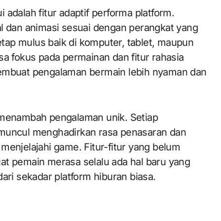
adalah fitur adaptif performa platform.
al dan animasi sesuai dengan perangkat yang
tap mulus baik di komputer, tablet, maupun
sa fokus pada permainan dan fitur rahasia
membuat pengalaman bermain lebih nyaman dan
a menambah pengalaman unik. Setiap
 muncul menghadirkan rasa penasaran dan
menjelajahi game. Fitur-fitur yang belum
at pemain merasa selalu ada hal baru yang
ari sekadar platform hiburan biasa.