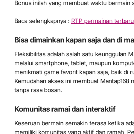
Bonus inilah yang membuat waktu bermain
Baca selengkapnya :
RTP permainan terbaru 
Bisa dimainkan kapan saja dan di ma
Fleksibilitas adalah salah satu keunggulan
melalui smartphone, tablet, maupun kompute
menikmati game favorit kapan saja, baik di r
Kemudahan akses ini membuat Mantap168 me
tanpa rasa bosan.
Komunitas ramai dan interaktif
Keseruan bermain semakin terasa ketika ada
memiliki komunitas yang aktif dan ramah. P