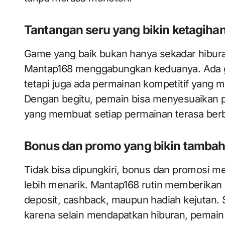
Tantangan seru yang bikin ketagiha
Game yang baik bukan hanya sekadar hibura
Mantap168 menggabungkan keduanya. Ada ga
tetapi juga ada permainan kompetitif yang me
Dengan begitu, pemain bisa menyesuaikan pil
yang membuat setiap permainan terasa berb
Bonus dan promo yang bikin tambah
Tidak bisa dipungkiri, bonus dan promosi m
lebih menarik. Mantap168 rutin memberikan 
deposit, cashback, maupun hadiah kejutan
karena selain mendapatkan hiburan, pemain