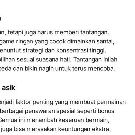
n
n, tetapi juga harus memberi tantangan.
me ringan yang cocok dimainkan santai,
nuntut strategi dan konsentrasi tinggi.
ihan sesuai suasana hati. Tantangan inilah
eda dan bikin nagih untuk terus mencoba.
 asik
enjadi faktor penting yang membuat permainan
berbagai penawaran spesial seperti bonus
. Semua ini menambah keseruan bermain,
 juga bisa merasakan keuntungan ekstra.