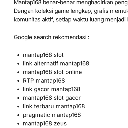
Mantap168 benar-benar menghadirkan peng
Dengan koleksi game lengkap, grafis memuk
komunitas aktif, setiap waktu luang menjadi
Google search rekomendasi :
mantap168 slot
link alternatif mantap168
mantap168 slot online
RTP mantap168
link gacor mantap168
mantap168 slot gacor
link terbaru mantap168
pragmatic mantap168
mantap168 zeus