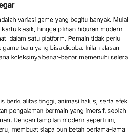
egar
adalah variasi game yang begitu banyak. Mulai
kartu klasik, hingga pilihan hiburan modern
mati dalam satu platform. Pemain tidak perlu
a game baru yang bisa dicoba. Inilah alasan
ena koleksinya benar-benar memenuhi selera
erkualitas tinggi, animasi halus, serta efek
akan pengalaman bermain yang imersif, seolah
an. Dengan tampilan modern seperti ini,
 seru, membuat siapa pun betah berlama-lama