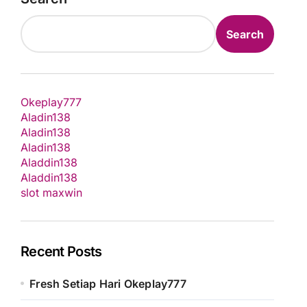
Search
Okeplay777
Aladin138
Aladin138
Aladin138
Aladdin138
Aladdin138
slot maxwin
Recent Posts
Fresh Setiap Hari Okeplay777