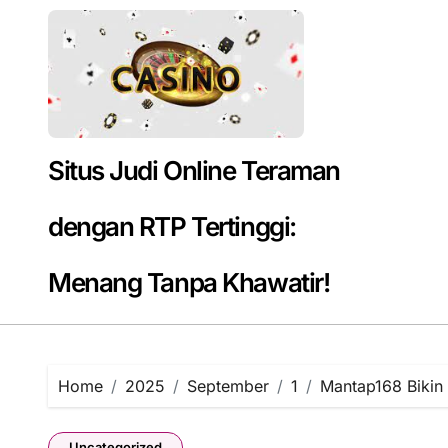
Skip
to
content
Situs Judi Online Teraman
dengan RTP Tertinggi:
Menang Tanpa Khawatir!
Home
2025
September
1
Mantap168 Bikin
Uncategorized