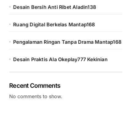
Desain Bersih Anti Ribet Aladin138
Ruang Digital Berkelas Mantap168
Pengalaman Ringan Tanpa Drama Mantap168
Desain Praktis Ala Okeplay777 Kekinian
Recent Comments
No comments to show.