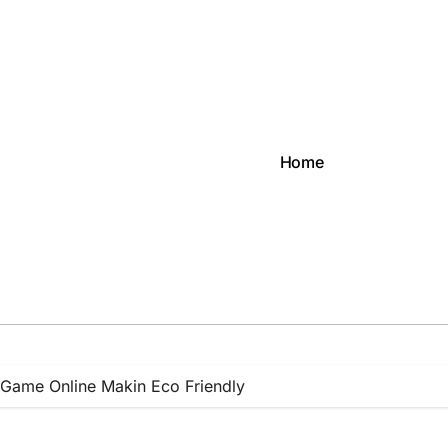
Home
 Game Online Makin Eco Friendly