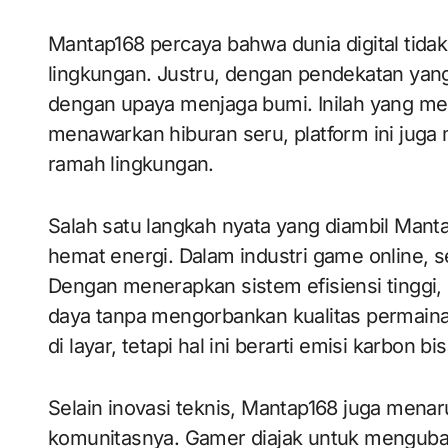
Mantap168 percaya bahwa dunia digital tida
lingkungan. Justru, dengan pendekatan yang 
dengan upaya menjaga bumi. Inilah yang me
menawarkan hiburan seru, platform ini juga
ramah lingkungan.
Salah satu langkah nyata yang diambil Mant
hemat energi. Dalam industri game online, s
Dengan menerapkan sistem efisiensi tinggi
daya tanpa mengorbankan kualitas permaina
di layar, tetapi hal ini berarti emisi karbon b
Selain inovasi teknis, Mantap168 juga mena
komunitasnya. Gamer diajak untuk mengubah 