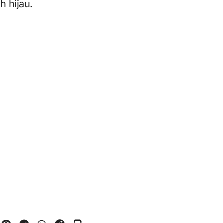
h hijau.