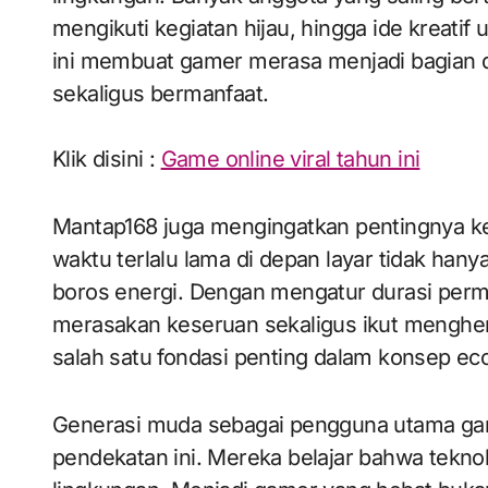
mengikuti kegiatan hijau, hingga ide kreatif
ini membuat gamer merasa menjadi bagian 
sekaligus bermanfaat.
Klik disini :
Game online viral tahun ini
Mantap168 juga mengingatkan pentingnya 
waktu terlalu lama di depan layar tidak hany
boros energi. Dengan mengatur durasi perma
merasakan keseruan sekaligus ikut menghema
salah satu fondasi penting dalam konsep ec
Generasi muda sebagai pengguna utama gam
pendekatan ini. Mereka belajar bahwa tekno