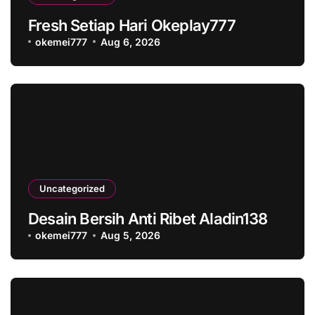
Fresh Setiap Hari Okeplay777
okemei777
Aug 6, 2026
Uncategorized
Desain Bersih Anti Ribet Aladin138
okemei777
Aug 5, 2026