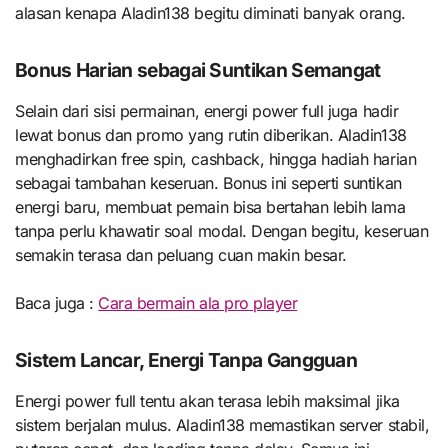
alasan kenapa Aladin138 begitu diminati banyak orang.
Bonus Harian sebagai Suntikan Semangat
Selain dari sisi permainan, energi power full juga hadir
lewat bonus dan promo yang rutin diberikan. Aladin138
menghadirkan free spin, cashback, hingga hadiah harian
sebagai tambahan keseruan. Bonus ini seperti suntikan
energi baru, membuat pemain bisa bertahan lebih lama
tanpa perlu khawatir soal modal. Dengan begitu, keseruan
semakin terasa dan peluang cuan makin besar.
Baca juga :
Cara bermain ala pro player
Sistem Lancar, Energi Tanpa Gangguan
Energi power full tentu akan terasa lebih maksimal jika
sistem berjalan mulus. Aladin138 memastikan server stabil,