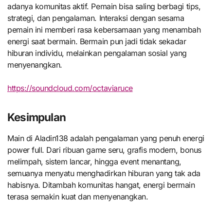
adanya komunitas aktif. Pemain bisa saling berbagi tips,
strategi, dan pengalaman. Interaksi dengan sesama
pemain ini memberi rasa kebersamaan yang menambah
energi saat bermain. Bermain pun jadi tidak sekadar
hiburan individu, melainkan pengalaman sosial yang
menyenangkan.
https://soundcloud.com/octaviaruce
Kesimpulan
Main di Aladin138 adalah pengalaman yang penuh energi
power full. Dari ribuan game seru, grafis modern, bonus
melimpah, sistem lancar, hingga event menantang,
semuanya menyatu menghadirkan hiburan yang tak ada
habisnya. Ditambah komunitas hangat, energi bermain
terasa semakin kuat dan menyenangkan.