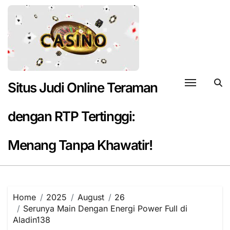
Skip
to
content
Situs Judi Online Teraman
dengan RTP Tertinggi:
Menang Tanpa Khawatir!
Home
2025
August
26
Serunya Main Dengan Energi Power Full di
Aladin138