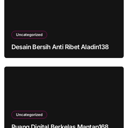
Uncategorized
Desain Bersih Anti Ribet Aladin138
Uncategorized
Ruang Digital Berkelas Mantap168