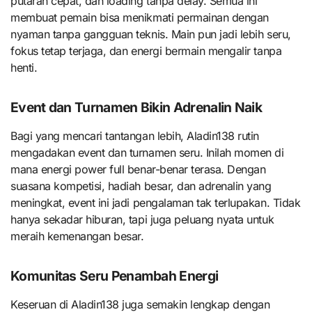
putaran cepat, dan loading tanpa delay. Semua ini
membuat pemain bisa menikmati permainan dengan
nyaman tanpa gangguan teknis. Main pun jadi lebih seru,
fokus tetap terjaga, dan energi bermain mengalir tanpa
henti.
Event dan Turnamen Bikin Adrenalin Naik
Bagi yang mencari tantangan lebih, Aladin138 rutin
mengadakan event dan turnamen seru. Inilah momen di
mana energi power full benar-benar terasa. Dengan
suasana kompetisi, hadiah besar, dan adrenalin yang
meningkat, event ini jadi pengalaman tak terlupakan. Tidak
hanya sekadar hiburan, tapi juga peluang nyata untuk
meraih kemenangan besar.
Komunitas Seru Penambah Energi
Keseruan di Aladin138 juga semakin lengkap dengan