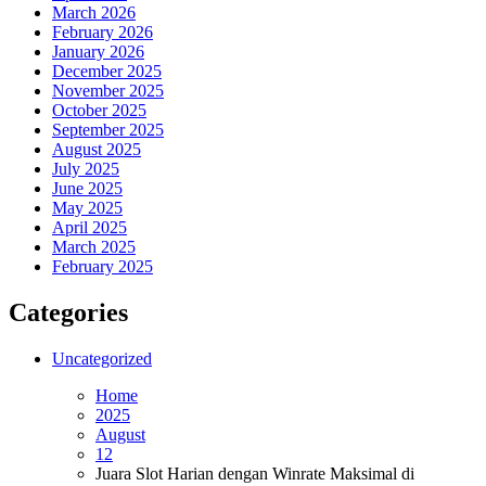
March 2026
February 2026
January 2026
December 2025
November 2025
October 2025
September 2025
August 2025
July 2025
June 2025
May 2025
April 2025
March 2025
February 2025
Categories
Uncategorized
Home
2025
August
12
Juara Slot Harian dengan Winrate Maksimal di