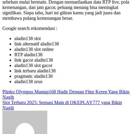
sebelum mulai bermain. Dengan memanfaatkan data RTP live, pola
kemenangan, dan jam gacor, peluang menang bisa meningkat
signifikan. Siapa tahu, hari ini giliran kamu yang jadi juara dan
membawa pulang kemenangan besar.
Google search rekomendasi :
aladin138 slot
link alternatif aladin138
aladin138 slot online
RTP aladin138
link gacor aladin138
aladin138 slot gacor
link terbaru aladin138
pragmatic aladin138
aladin138 zeus
Post
Plinko Olympus Mantap168 Hadir Dengan Fitur Keren Yang Bikin
Nagih
navigation
Slot Terbaru 2025: Sensasi Main di OKEPLAY777 yang Bikin
Nagih