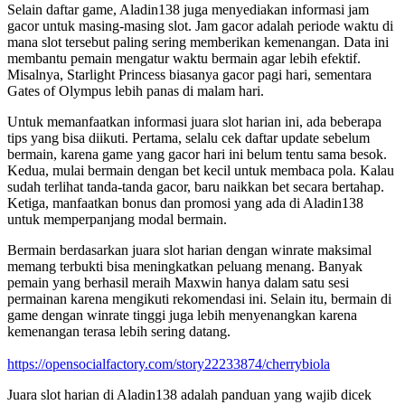
Selain daftar game, Aladin138 juga menyediakan informasi jam
gacor untuk masing-masing slot. Jam gacor adalah periode waktu di
mana slot tersebut paling sering memberikan kemenangan. Data ini
membantu pemain mengatur waktu bermain agar lebih efektif.
Misalnya, Starlight Princess biasanya gacor pagi hari, sementara
Gates of Olympus lebih panas di malam hari.
Untuk memanfaatkan informasi juara slot harian ini, ada beberapa
tips yang bisa diikuti. Pertama, selalu cek daftar update sebelum
bermain, karena game yang gacor hari ini belum tentu sama besok.
Kedua, mulai bermain dengan bet kecil untuk membaca pola. Kalau
sudah terlihat tanda-tanda gacor, baru naikkan bet secara bertahap.
Ketiga, manfaatkan bonus dan promosi yang ada di Aladin138
untuk memperpanjang modal bermain.
Bermain berdasarkan juara slot harian dengan winrate maksimal
memang terbukti bisa meningkatkan peluang menang. Banyak
pemain yang berhasil meraih Maxwin hanya dalam satu sesi
permainan karena mengikuti rekomendasi ini. Selain itu, bermain di
game dengan winrate tinggi juga lebih menyenangkan karena
kemenangan terasa lebih sering datang.
https://opensocialfactory.com/story22233874/cherrybiola
Juara slot harian di Aladin138 adalah panduan yang wajib dicek