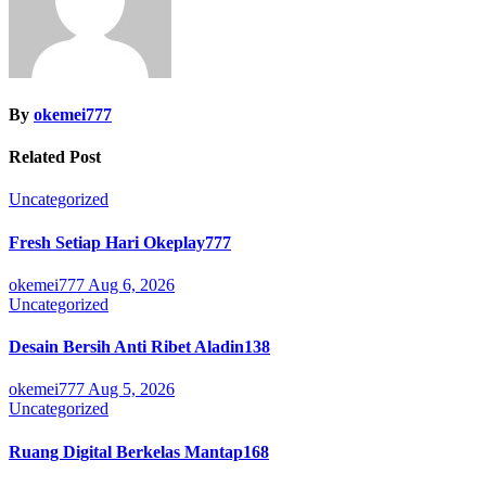
By
okemei777
Related Post
Uncategorized
Fresh Setiap Hari Okeplay777
okemei777
Aug 6, 2026
Uncategorized
Desain Bersih Anti Ribet Aladin138
okemei777
Aug 5, 2026
Uncategorized
Ruang Digital Berkelas Mantap168