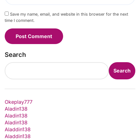
Save my name, email, and website in this browser for the next
time I comment.
Search
Search
Okeplay777
Aladin138
Aladin138
Aladin138
Aladdin138
Aladdin138