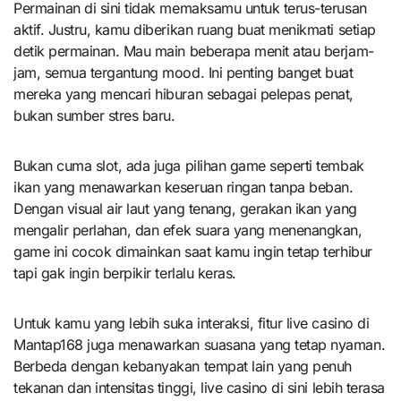
Permainan di sini tidak memaksamu untuk terus-terusan
aktif. Justru, kamu diberikan ruang buat menikmati setiap
detik permainan. Mau main beberapa menit atau berjam-
jam, semua tergantung mood. Ini penting banget buat
mereka yang mencari hiburan sebagai pelepas penat,
bukan sumber stres baru.
Bukan cuma slot, ada juga pilihan game seperti tembak
ikan yang menawarkan keseruan ringan tanpa beban.
Dengan visual air laut yang tenang, gerakan ikan yang
mengalir perlahan, dan efek suara yang menenangkan,
game ini cocok dimainkan saat kamu ingin tetap terhibur
tapi gak ingin berpikir terlalu keras.
Untuk kamu yang lebih suka interaksi, fitur live casino di
Mantap168 juga menawarkan suasana yang tetap nyaman.
Berbeda dengan kebanyakan tempat lain yang penuh
tekanan dan intensitas tinggi, live casino di sini lebih terasa