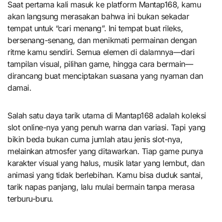
Saat pertama kali masuk ke platform Mantap168, kamu
akan langsung merasakan bahwa ini bukan sekadar
tempat untuk “cari menang”. Ini tempat buat rileks,
bersenang-senang, dan menikmati permainan dengan
ritme kamu sendiri. Semua elemen di dalamnya—dari
tampilan visual, pilihan game, hingga cara bermain—
dirancang buat menciptakan suasana yang nyaman dan
damai.
Salah satu daya tarik utama di Mantap168 adalah koleksi
slot online-nya yang penuh warna dan variasi. Tapi yang
bikin beda bukan cuma jumlah atau jenis slot-nya,
melainkan atmosfer yang ditawarkan. Tiap game punya
karakter visual yang halus, musik latar yang lembut, dan
animasi yang tidak berlebihan. Kamu bisa duduk santai,
tarik napas panjang, lalu mulai bermain tanpa merasa
terburu-buru.