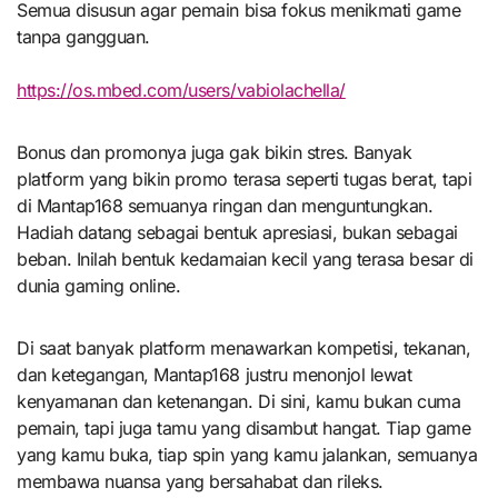
Semua disusun agar pemain bisa fokus menikmati game
tanpa gangguan.
https://os.mbed.com/users/vabiolachella/
Bonus dan promonya juga gak bikin stres. Banyak
platform yang bikin promo terasa seperti tugas berat, tapi
di Mantap168 semuanya ringan dan menguntungkan.
Hadiah datang sebagai bentuk apresiasi, bukan sebagai
beban. Inilah bentuk kedamaian kecil yang terasa besar di
dunia gaming online.
Di saat banyak platform menawarkan kompetisi, tekanan,
dan ketegangan, Mantap168 justru menonjol lewat
kenyamanan dan ketenangan. Di sini, kamu bukan cuma
pemain, tapi juga tamu yang disambut hangat. Tiap game
yang kamu buka, tiap spin yang kamu jalankan, semuanya
membawa nuansa yang bersahabat dan rileks.