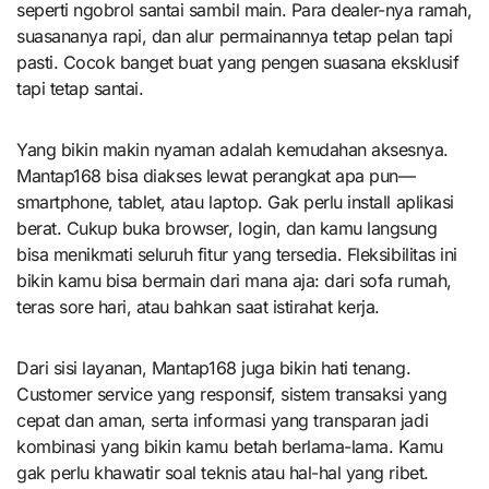
seperti ngobrol santai sambil main. Para dealer-nya ramah,
suasananya rapi, dan alur permainannya tetap pelan tapi
pasti. Cocok banget buat yang pengen suasana eksklusif
tapi tetap santai.
Yang bikin makin nyaman adalah kemudahan aksesnya.
Mantap168 bisa diakses lewat perangkat apa pun—
smartphone, tablet, atau laptop. Gak perlu install aplikasi
berat. Cukup buka browser, login, dan kamu langsung
bisa menikmati seluruh fitur yang tersedia. Fleksibilitas ini
bikin kamu bisa bermain dari mana aja: dari sofa rumah,
teras sore hari, atau bahkan saat istirahat kerja.
Dari sisi layanan, Mantap168 juga bikin hati tenang.
Customer service yang responsif, sistem transaksi yang
cepat dan aman, serta informasi yang transparan jadi
kombinasi yang bikin kamu betah berlama-lama. Kamu
gak perlu khawatir soal teknis atau hal-hal yang ribet.