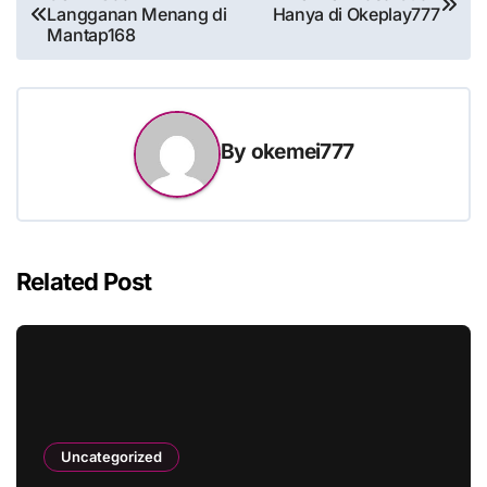
Langganan Menang di
Hanya di Okeplay777
navigation
Mantap168
By
okemei777
Related Post
Uncategorized