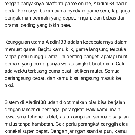
tengah banyaknya platform game online, Aladin138 hadir
beda. Fokusnya bukan cuma nyediain game seru, tapi juga
pengalaman bermain yang cepet, ringan, dan bebas dari
drama loading yang bikin bete.
Keunggulan utama Aladin138 adalah kecepatannya dalam
memuat game. Begitu kamu klik, game langsung terbuka
tanpa perlu nunggu lama. Ini penting banget, apalagi buat
pemain yang cuma punya waktu singkat buat main. Gak
ada waktu terbuang cuma buat liat ikon muter. Semua
berlangsung cepat, dan kamu bisa langsung masuk ke
aksi.
Sistem di Aladin138 udah dioptimalkan biar bisa berjalan
dengan lancar di berbagai perangkat. Baik kamu main
lewat smartphone, tablet, atau komputer, semua bisa jalan
mulus tanpa hambatan. Gak perlu perangkat canggih atau
koneksi super cepat. Dengan jaringan standar pun, kamu