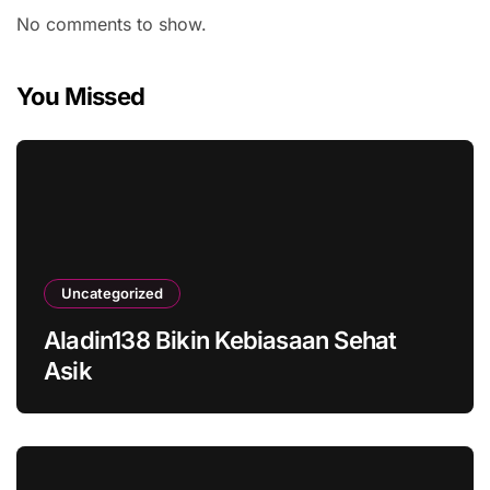
No comments to show.
You Missed
Uncategorized
Aladin138 Bikin Kebiasaan Sehat
Asik