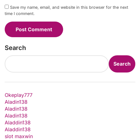
Save my name, email, and website in this browser for the next
time I comment.
Search
Search
Okeplay777
Aladin138
Aladin138
Aladin138
Aladdin138
Aladdin138
slot maxwin