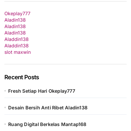
Okeplay777
Aladin138
Aladin138
Aladin138
Aladdin138
Aladdin138
slot maxwin
Recent Posts
Fresh Setiap Hari Okeplay777
Desain Bersih Anti Ribet Aladin138
Ruang Digital Berkelas Mantap168