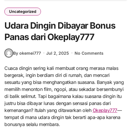
Uncategorized
Udara Dingin Dibayar Bonus
Panas dari Okeplay777
By okemei777
Jul 2, 2025
No Comments
Cuaca dingin sering kali membuat orang merasa malas
bergerak, ingin berdiam diri di rumah, dan mencari
sesuatu yang bisa menghangatkan suasana. Banyak yang
memilih menonton film, ngopi, atau sekadar bersembunyi
di balik selimut. Tapi bagaimana kalau suasana dingin itu
justru bisa dibayar lunas dengan sensasi panas dari
kemenangan? Itulah yang ditawarkan oleh
Okeplay777
—
tempat di mana udara dingin tak berarti apa-apa karena
bonusnya selalu membara.