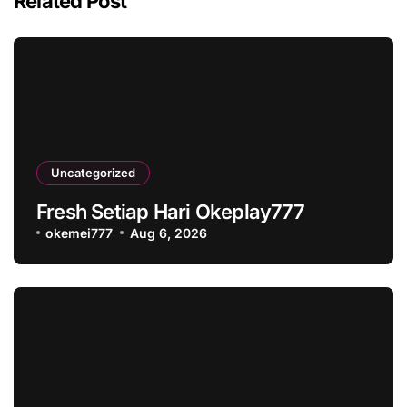
Related Post
Uncategorized
Fresh Setiap Hari Okeplay777
okemei777
Aug 6, 2026