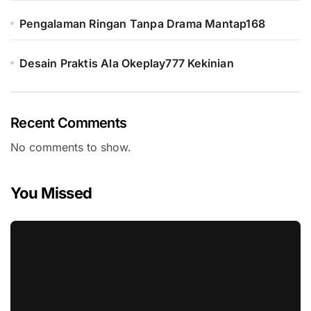
Pengalaman Ringan Tanpa Drama Mantap168
Desain Praktis Ala Okeplay777 Kekinian
Recent Comments
No comments to show.
You Missed