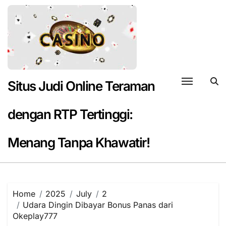
Skip
to
content
Situs Judi Online Teraman
dengan RTP Tertinggi:
Menang Tanpa Khawatir!
Home
2025
July
2
Udara Dingin Dibayar Bonus Panas dari
Okeplay777