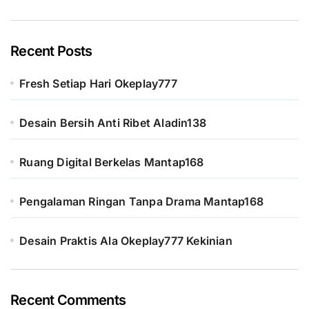
Recent Posts
Fresh Setiap Hari Okeplay777
Desain Bersih Anti Ribet Aladin138
Ruang Digital Berkelas Mantap168
Pengalaman Ringan Tanpa Drama Mantap168
Desain Praktis Ala Okeplay777 Kekinian
Recent Comments