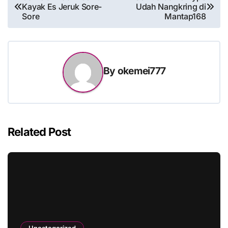
Kayak Es Jeruk Sore-
Udah Nangkring di
navigation
Sore
Mantap168
By
okemei777
Related Post
Uncategorized