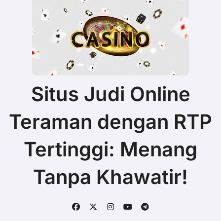
Situs Judi Online
Teraman dengan RTP
Tertinggi: Menang
Tanpa Khawatir!