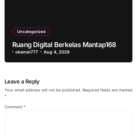
Uncategorized
Ruang Digital Berkelas Mantap168
okemei777
Aug 4, 2026
Leave a Reply
Your email address will not be published.
Required fields are marked
*
Comment
*