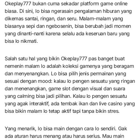
Okeplay777 bukan cuma sekadar platform game online
biasa. Di sini, lo bisa ngerasain pengalaman hiburan yang
dikemas santai, ringan, dan seru. Malam-malam yang
biasanya sepi dan ngebosenin, bisa berubah jadi momen
yang dinanti-nanti karena selalu ada keseruan baru yang
bisa lo nikmati.
Salah satu hal yang bikin Okeplay777 pas banget buat
nemenin malam lo adalah koleksi gamenya yang beragam
dan menyenangkan. Lo bisa pilih jenis permainan yang
sesuai dengan mood: kalau lo pengen sesuatu yang ringan
dan menenangkan, game slot dengan visual dan suara
yang calming bisa jadi pilihan. Kalau lo pengen sesuatu
yang agak interaktif, ada tembak ikan dan live casino yang
bisa bikin malam lo tetap aktif tapi tanpa bikin stres.
Yang menarik, lo bisa main dengan cara lo sendiri. Gak
ada aturan harus menang atau harus serius. Mau main